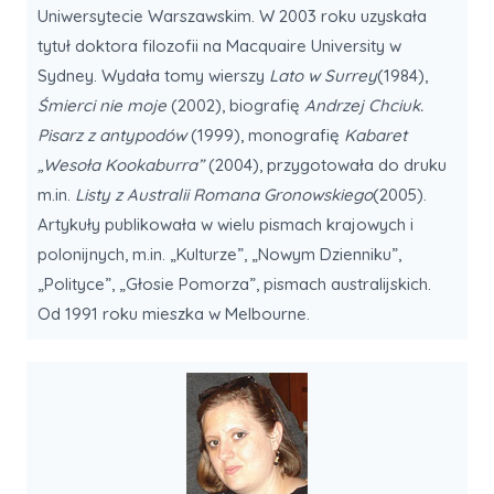
Uniwersytecie Warszawskim. W 2003 roku uzyskała
tytuł doktora filozofii na Macquaire University w
Sydney. Wydała tomy wierszy
Lato w Surrey
(1984),
Śmierci nie moje
(2002), biografię
Andrzej Chciuk.
Pisarz z antypodów
(1999), monografię
Kabaret
„Wesoła Kookaburra”
(2004), przygotowała do druku
m.in.
Listy z Australii Romana Gronowskiego
(2005).
Artykuły publikowała w wielu pismach krajowych i
polonijnych, m.in. „Kulturze”, „Nowym Dzienniku”,
„Polityce”, „Głosie Pomorza”, pismach australijskich.
Od 1991 roku mieszka w Melbourne.