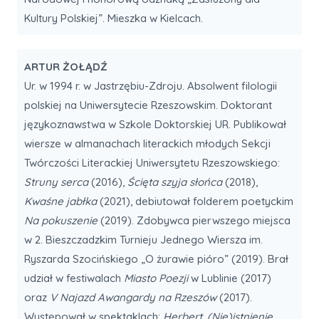
Kultury Polskiej”. Mieszka w Kielcach.
ARTUR ŻOŁĄDŹ
Ur. w 1994 r. w Jastrzębiu-Zdroju. Absolwent filologii
polskiej na Uniwersytecie Rzeszowskim. Doktorant
językoznawstwa w Szkole Doktorskiej UR. Publikował
wiersze w almanachach literackich młodych Sekcji
Twórczości Literackiej Uniwersytetu Rzeszowskiego:
Struny serca
(2016),
Ścięta szyja słońca
(2018),
Kwaśne jabłka
(2021), debiutował folderem poetyckim
Na pokuszenie
(2019). Zdobywca pierwszego miejsca
w 2. Bieszczadzkim Turnieju Jednego Wiersza im.
Ryszarda Szocińskiego „O żurawie pióro” (2019). Brał
udział w festiwalach
Miasto Poezji
w Lublinie (2017)
oraz
V Najazd Awangardy na Rzeszów
(2017).
Występował w spektaklach:
Herbert. (Nie)istnienie