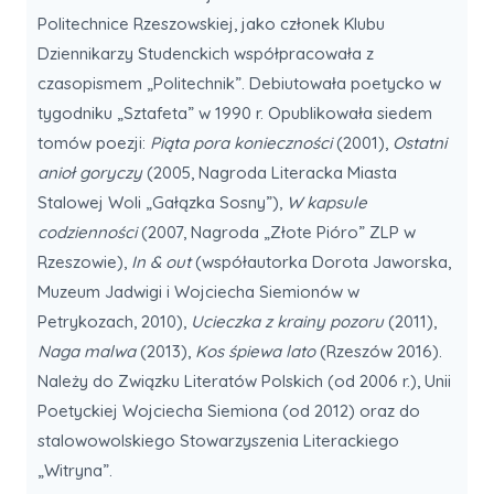
Politechnice Rzeszowskiej, jako członek Klubu
Dziennikarzy Studenckich współpracowała z
czasopismem „Politechnik”. Debiutowała poetycko w
tygodniku „Sztafeta” w 1990 r. Opublikowała siedem
tomów poezji:
Piąta pora konieczności
(2001),
Ostatni
anioł goryczy
(2005, Nagroda Literacka Miasta
Stalowej Woli „Gałązka Sosny”),
W kapsule
codzienności
(2007, Nagroda „Złote Pióro” ZLP w
Rzeszowie),
In & out
(współautorka Dorota Jaworska,
Muzeum Jadwigi i Wojciecha Siemionów w
Petrykozach, 2010),
Ucieczka z krainy pozoru
(2011),
Naga malwa
(2013),
Kos śpiewa lato
(Rzeszów 2016).
Należy do Związku Literatów Polskich (od 2006 r.), Unii
Poetyckiej Wojciecha Siemiona (od 2012) oraz do
stalowowolskiego Stowarzyszenia Literackiego
„Witryna”.