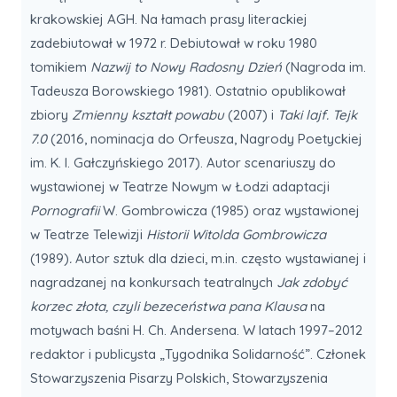
krakowskiej AGH. Na łamach prasy literackiej
zadebiutował w 1972 r. Debiutował w roku 1980
tomikiem
Nazwij to Nowy Radosny Dzień
(Nagroda im.
Tadeusza Borowskiego 1981). Ostatnio opublikował
zbiory
Zmienny kształt powabu
(2007) i
Taki lajf. Tejk
7.0
(2016, nominacja do Orfeusza, Nagrody Poetyckiej
im. K. I. Gałczyńskiego 2017). Autor scenariuszy do
wystawionej w Teatrze Nowym w Łodzi adaptacji
Pornografii
W. Gombrowicza (1985) oraz wystawionej
w Teatrze Telewizji
Historii Witolda Gombrowicza
(1989)
.
Autor sztuk dla dzieci, m.in. często wystawianej i
nagradzanej na konkursach teatralnych
Jak zdobyć
korzec złota, czyli bezeceństwa pana Klausa
na
motywach baśni H. Ch. Andersena. W latach 1997–2012
redaktor i publicysta „Tygodnika Solidarność”. Członek
Stowarzyszenia Pisarzy Polskich, Stowarzyszenia