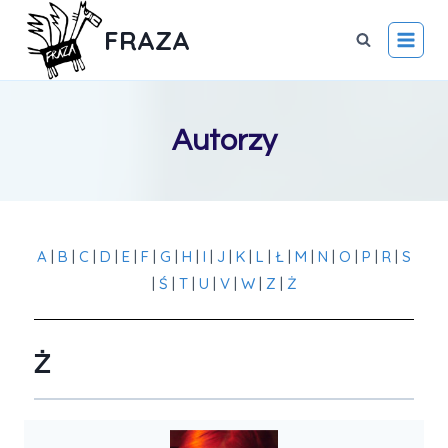
FRAZA
Autorzy
A
|
B
|
C
|
D
|
E
|
F
|
G
|
H
|
I
|
J
|
K
|
L
|
Ł
|
M
|
N
|
O
|
P
|
R
|
S
|
Ś
|
T
|
U
|
V
|
W
|
Z
|
Ż
Ż