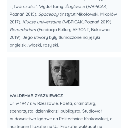
i „Twórczości”. Wydał tomy:
Żaglowce
(WBPiCAK,
Poznań 2015),
Spaceboy
(Instytut Mikołowski, Mikołów
2017),
Klucze uniwersalne
(WBPiCAK, Poznań 2019),
Remedorium
(Fundacja Kultury AFRONT, Bukowno
2019). Jego utwory były tłumaczone na języki
angielski, włoski, rosyjski.
WALDEMAR ŻYSZKIEWICZ
Ur. w 1947 r. w Rzeszowie. Poeta, dramaturg,
scenarzysta, dziennikarz i publicysta. Studiował
budownictwo lądowe na Politechnice Krakowskiej, a
następnie filozofię na UJ. Filozofię wykładał na