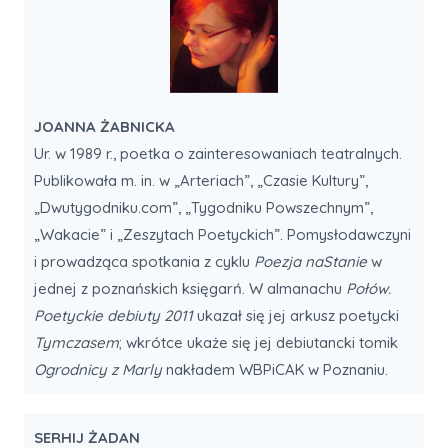
JOANNA ŻABNICKA
Ur. w 1989 r., poetka o zainteresowaniach teatralnych.
Publikowała m. in. w „Arteriach”, „Czasie Kultury”,
„Dwutygodniku.com”, „Tygodniku Powszechnym”,
„Wakacie” i „Zeszytach Poetyckich”. Pomysłodawczyni
i prowadząca spotkania z cyklu
Poezja naStanie
w
jednej z poznańskich księgarń. W almanachu
Połów.
Poetyckie debiuty 2011
ukazał się jej arkusz poetycki
Tymczasem
; wkrótce ukaże się jej debiutancki tomik
Ogrodnicy z Marly
nakładem WBPiCAK w Poznaniu.
SERHIJ ŻADAN