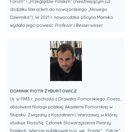
Forum” i „Przeglądzie Polskim” (nieistniejącym już
dodatku literackim do nowojorskiego „Nowego
Dziennika”). W 2021 r. noworudzka oficyna Mamiko
wydała jego powieść
Profesor i Besserwisser
.
DOMINIK PIOTR ŻYBURTOWICZ
Ur. w 1983 r., pochodzi z Drawska Pomorskiego. Poeta,
absolwent filologii polskiej Akademii Pomorskiej w
Słupsku. Związany z Koszalinem i Warszawą, w której
studiuje filozofię. Członek Stowarzyszenia Pisarzy
Polskich. Wiersze publikował m.in. we „Frazie”, „Odrze”