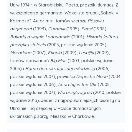
Ur. w 1974 r. w Starobielsku. Poeta, prozaik, tłumacz. Z
wykształcenia germanista. Wokalista grupy „Sobaki v
Kosmose”. Autor m.in. tomów wierszy
Różowy
degenerat
(1993),
Cytatnik
(1995),
Pepsi
(1998),
Ballady o wojnie i odbudowie
(2001),
Historia kultury
początku stulecia
(2003, polskie wydanie 2005);
Maradona
(2007),
Etiopia
(2009),
Lesbijki
(2009),
tomów opowiadań
Big Mac
(2003, polskie wydanie
2005) i
Hymn demokratycznej młodzieży
(2006,
polskie wydanie 2007), powieści
Depeche Mode
(2004,
polskie wydanie 2006),
Anarchy in the Ukr
(2005,
polskie wydanie 2007);
Woroszyłowgrad
(2010, polskie
wydanie 2013)
.
Jeden z najpopularniejszych pisarzy na
Ukrainie i najczęściej w Polsce tłumaczonych
ukraińskich pisarzy. Mieszka w Charkowie.