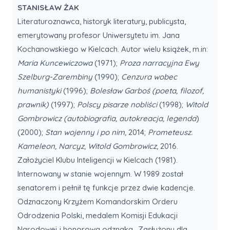
STANISŁAW ŻAK
Literaturoznawca, historyk literatury, publicysta,
emerytowany profesor Uniwersytetu im. Jana
Kochanowskiego w Kielcach. Autor wielu książek, m.in:
Maria Kuncewiczowa
(1971);
Proza narracyjna Ewy
Szelburg-Zarembiny
(1990);
Cenzura wobec
humanistyki
(1996);
Bolesław Garboś (poeta, filozof,
prawnik)
(1997);
Polscy pisarze nobliści
(1998);
Witold
Gombrowicz (autobiografia, autokreacja, legenda
)
(2000);
Stan wojenny i po nim,
2014;
Prometeusz.
Kameleon, Narcyz, Witold Gombrowicz,
2016.
Założyciel Klubu Inteligencji w Kielcach (1981).
Internowany w stanie wojennym. W 1989 został
senatorem i pełnił tę funkcje przez dwie kadencje.
Odznaczony Krzyżem Komandorskim Orderu
Odrodzenia Polski, medalem Komisji Edukacji
Narodowej i honorową odznaką „Zasłużony dla