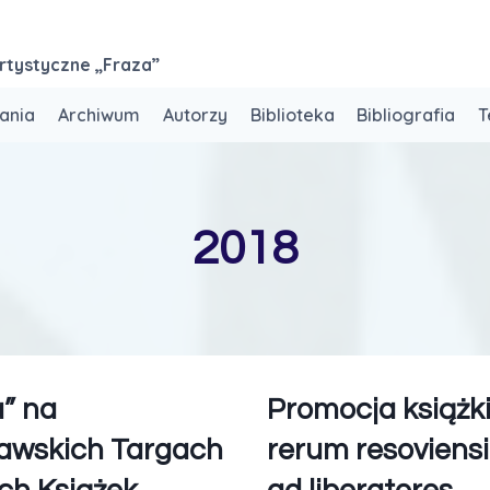
rtystyczne „Fraza”
ania
Archiwum
Autorzy
Biblioteka
Bibliografia
T
2018
a” na
Promocja książki
awskich Targach
rerum resoviens