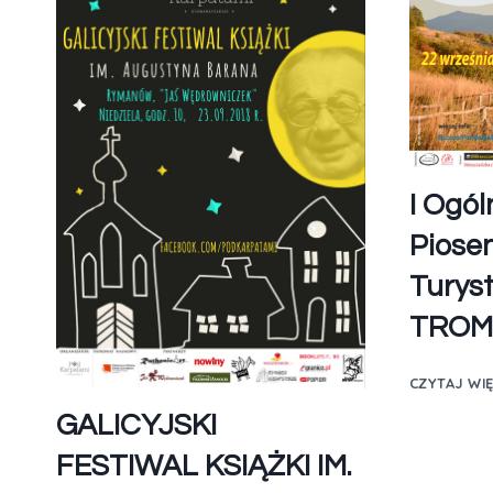
I Ogól
Piosen
Turys
TROMB
CZYTAJ WI
GALICYJSKI
FESTIWAL KSIĄŻKI IM.