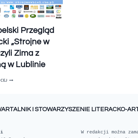
belski Przegląd
ki „Strojne w
czyli Zima z
ą w Lublinie
ĘCEJ
WARTALNIK I STOWARZYSZENIE LITERACKO-A
ki
W redakcji można zam