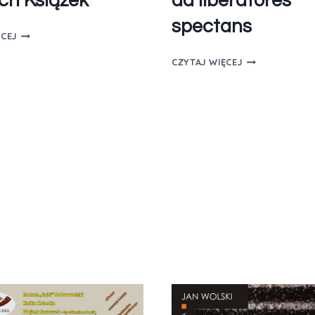
ch Książek
ad liberatores
spectans
ĘCEJ
CZYTAJ WIĘCEJ