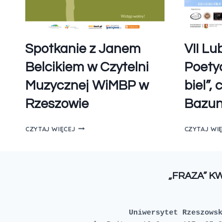
Spotkanie z Janem
VII Lu
Belcikiem w Czytelni
Poetyc
Muzycznej WiMBP w
biel”, 
Rzeszowie
Bazun
CZYTAJ WIĘCEJ
CZYTAJ WI
„FRAZA” K
Uniwersytet Rzeszows