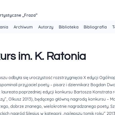
rtystyczne „Fraza”
ania
Archiwum
Autorzy
Biblioteka
Bibliografia
T
rs im. K. Ratonia
kuszu odbyła się uroczystość rozstrzygnięcia X edycji Ogóln
pominali przyjaciel poety – pisarz i dziennikarz Bogdan Dwo
aureata poprzedniej edycji konkursu Bartosza Konstrata 
razy”, Olkusz 2013), będącego główną nagrodą konkursu – M
 tego, dobrze znanego, wielokrotnie nagradzanego poety. S
kich nagród Silesius w kategorii „najlepszy tomik roku” 20