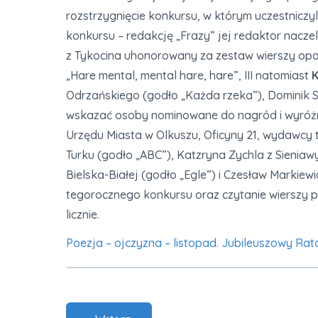
rozstrzygnięcie konkursu, w którym uczestniczy
konkursu – redakcję „Frazy” jej redaktor nacz
z Tykocina uhonorowany za zestaw wierszy opat
„Hare mental, mental hare, hare”, III natomiast
K
Odrzańskiego (godło „Każda rzeka”), Dominik So
wskazać osoby nominowane do nagród i wyróżn
Urzędu Miasta w Olkuszu, Oficyny 21, wydawcy
Turku (godło „ABC”), Katzryna Zychla z Sienia
Bielska-Białej (godło „Egle”) i Czesław Markie
tegorocznego konkursu oraz czytanie wierszy 
licznie.
Poezja – ojczyzna – listopad. Jubileuszowy R