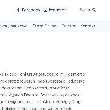
Facebook
Instagram
Szukaj
eksty naukowe
Fraza Online
Galeria
Kontakt
opolskiego Konkursu Poetyckiego im. Kazimierza
rak oraz znawczyni jego twórczości i edytorka
redaktor tomu jego wierszy
dzika kość.
arek Krystian Emanuel Baczewski wprowadził
zybko wydany tomik Konstrata zdązył już być
13. Kulminacyjnym punktem wieczoru było