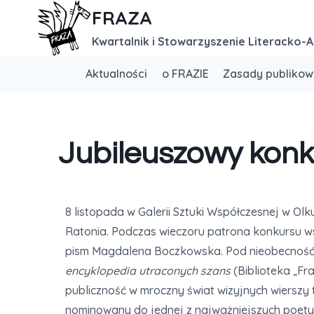
FRAZA
Kwartalnik i Stowarzyszenie Literacko-A
Aktualności
o FRAZIE
Zasady publikow
Jubileuszowy konku
8 listopada w Galerii Sztuki Współczesnej w Ol
Ratonia. Podczas wieczoru patrona konkursu ws
pism Magdalena Boczkowska. Pod nieobecność l
encyklopedia utraconych szans
(Biblioteka „F
publiczność w mroczny świat wizyjnych wierszy
nominowany do jednej z najważniejszych poetyc