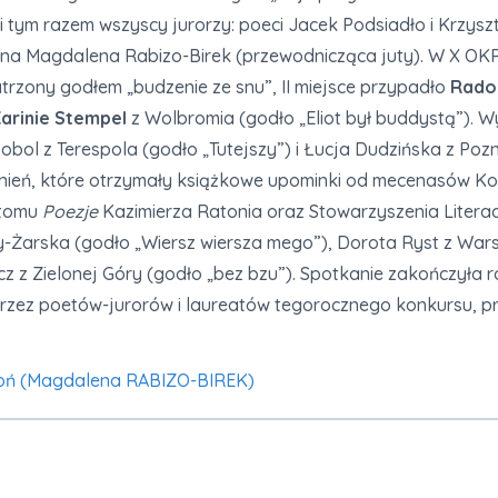
li tym razem wszyscy jurorzy: poeci Jacek Podsiadło i Krzys
elna Magdalena Rabizo-Birek (przewodnicząca juty). W X OKP 
rzony godłem „budzenie ze snu”, II miejsce przypadło
Rado
arinie Stempel
z Wolbromia (godło „Eliot był buddystą”). W
bol z Terespola (godło „Tutejszy”) i Łucja Dudzińska z Pozn
ień, które otrzymały książkowe upominki od mecenasów Ko
 tomu
Poezje
Kazimierza Ratonia oraz Stowarzyszenia Literac
wy-Żarska (godło „Wiersz wiersza mego”), Dorota Ryst z War
wicz z Zielonej Góry (godło „bez bzu”). Spotkanie zakończył
przez poetów-jurorów i laureatów tegorocznego konkursu, 
atoń (Magdalena RABIZO-BIREK)