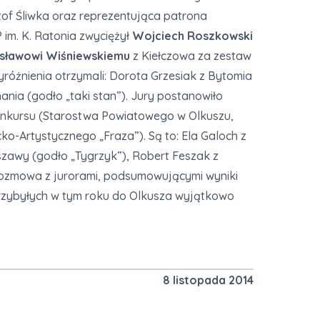
ztof Śliwka oraz reprezentująca patrona
im. K. Ratonia zwyciężył
Wojciech Roszkowski
sławowi Wiśniewskiemu
z Kiełczowa za zestaw
yróżnienia otrzymali: Dorota Grzesiak z Bytomia
ania (godło „taki stan”). Jury postanowiło
nkursu (Starostwa Powiatowego w Olkuszu,
ko-Artystycznego „Fraza”). Są to: Ela Galoch z
szawy (godło „Tygrzyk”), Robert Feszak z
a rozmowa z jurorami, podsumowującymi wyniki
przybyłych w tym roku do Olkusza wyjątkowo
8 listopada 2014