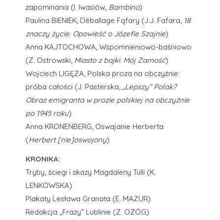
zapominania (I. Iwasiów,
Bambino
)
Paulina BIENIEK, Déballage Fąfary (J.J. Fafara,
18
znaczy życie
.
Opowieść o Józefie Szajnie
)
Anna KAJTOCHOWA, Wspomnieniowo-baśniowo
(Z. Ostrowski,
Miasto z bajki. Mój Zamość
)
Wojciech LIGĘZA, Polska proza na obczyźnie:
próba całości (J. Pasterska,
„Lepszy” Polak?
Obraz emigranta w prozie polskiej na obczyźnie
po 1945 roku
)
Anna KRONENBERG, Oswajanie Herberta
(
Herbert [nie]oswojony
)
KRONIKA:
Tryby, ściegi i skazy Magdaleny Tulli (K.
LENKOWSKA)
Plakaty Lesława Granata (E. MAZUR)
Redakcja „Frazy” Lublinie (Z. OZÓG)