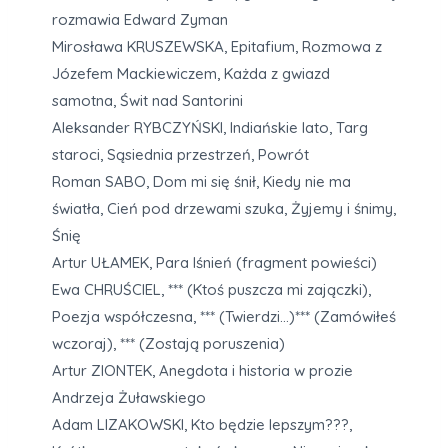
rozmawia Edward Zyman
Mirosława KRUSZEWSKA, Epitafium, Rozmowa z
Józefem Mackiewiczem, Każda z gwiazd
samotna, Świt nad Santorini
Aleksander RYBCZYŃSKI, Indiańskie lato, Targ
staroci, Sąsiednia przestrzeń, Powrót
Roman SABO, Dom mi się śnił, Kiedy nie ma
światła, Cień pod drzewami szuka, Żyjemy i śnimy,
Śnię
Artur UŁAMEK, Para lśnień (fragment powieści)
Ewa CHRUŚCIEL, *** (Ktoś puszcza mi zajączki),
Poezja współczesna, *** (Twierdzi…)*** (Zamówiłeś
wczoraj), *** (Zostają poruszenia)
Artur ZIONTEK, Anegdota i historia w prozie
Andrzeja Żuławskiego
Adam LIZAKOWSKI, Kto będzie lepszym???,