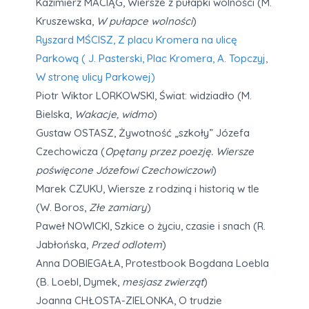
Kazimierz MACIĄG, Wiersze z pułapki wolności (M.
Kruszewska,
W pułapce wolności
)
Ryszard MŚCISZ, Z placu Kromera na ulicę
Parkową ( J. Pasterski, Plac Kromera, A. Topczyj,
W stronę ulicy Parkowej)
Piotr Wiktor LORKOWSKI, Świat: widziadło (M.
Bielska,
Wakacje, widmo
)
Gustaw OSTASZ, Żywotność „szkoły” Józefa
Czechowicza (
Opętany przez poezję. Wiersze
poświęcone Józefowi Czechowiczowi
)
Marek CZUKU, Wiersze z rodziną i historią w tle
(W. Boros,
Złe zamiary
)
Paweł NOWICKI, Szkice o życiu, czasie i snach (R.
Jabłońska,
Przed odlotem
)
Anna DOBIEGAŁA, Protestbook Bogdana Loebla
(B. Loebl, Dymek,
mesjasz zwierząt
)
Joanna CHŁOSTA-ZIELONKA, O trudzie