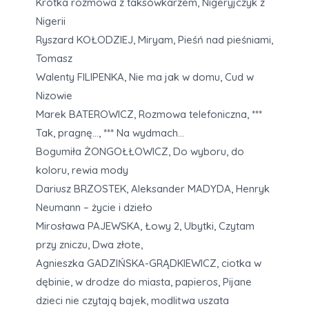
Krótka rozmowa z taksówkarzem, Nigeryjczyk z
Nigerii
Ryszard KOŁODZIEJ, Miryam, Pieśń nad pieśniami,
Tomasz
Walenty FILIPENKA, Nie ma jak w domu, Cud w
Nizowie
Marek BATEROWICZ, Rozmowa telefoniczna, ***
Tak, pragnę…, *** Na wydmach…
Bogumiła ŻONGOŁŁOWICZ, Do wyboru, do
koloru, rewia mody
Dariusz BRZOSTEK, Aleksander MADYDA, Henryk
Neumann – życie i dzieło
Mirosława PAJEWSKA, Łowy 2, Ubytki, Czytam
przy zniczu, Dwa złote,
Agnieszka GADZIŃSKA-GRĄDKIEWICZ, ciotka w
dębinie, w drodze do miasta, papieros, Pijane
dzieci nie czytają bajek, modlitwa uszata