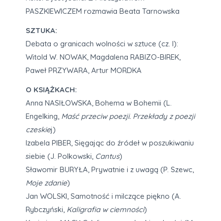
PASZKIEWICZEM rozmawia Beata Tarnowska
SZTUKA:
Debata o granicach wolności w sztuce (cz. I):
Witold W. NOWAK, Magdalena RABIZO-BIREK,
Paweł PRZYWARA, Artur MORDKA
O KSIĄŻKACH:
Anna NASIŁOWSKA, Bohema w Bohemii (L.
Engelking,
Maść przeciw poezji. Przekłady z poezji
czeskie
j)
Izabela PIBER, Sięgając do źródeł w poszukiwaniu
siebie (J. Polkowski,
Cantus
)
Sławomir BURYŁA, Prywatnie i z uwagą (P. Szewc,
Moje zdanie
)
Jan WOLSKI, Samotność i milczące piękno (A.
Rybczyński,
Kaligrafia w ciemności
)