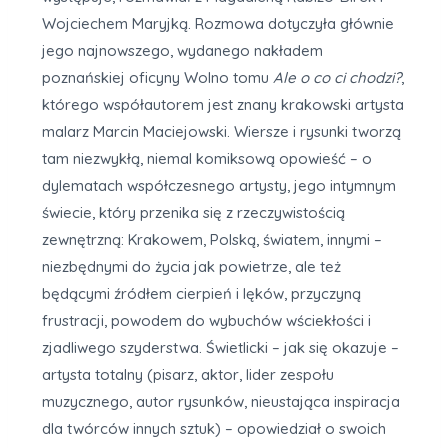
Wojciechem Maryjką. Rozmowa dotyczyła głównie
jego najnowszego, wydanego nakładem
poznańskiej oficyny Wolno tomu
Ale o co ci chodzi?
,
którego współautorem jest znany krakowski artysta
malarz Marcin Maciejowski. Wiersze i rysunki tworzą
tam niezwykłą, niemal komiksową opowieść – o
dylematach współczesnego artysty, jego intymnym
świecie, który przenika się z rzeczywistością
zewnętrzną: Krakowem, Polską, światem, innymi –
niezbędnymi do życia jak powietrze, ale też
będącymi źródłem cierpień i lęków, przyczyną
frustracji, powodem do wybuchów wściekłości i
zjadliwego szyderstwa. Świetlicki – jak się okazuje –
artysta totalny (pisarz, aktor, lider zespołu
muzycznego, autor rysunków, nieustająca inspiracja
dla twórców innych sztuk) – opowiedział o swoich