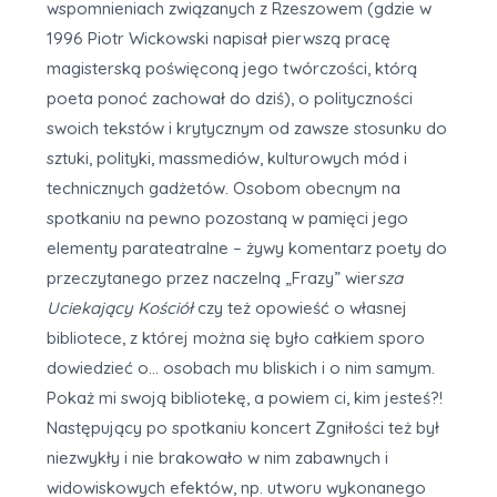
wspomnieniach związanych z Rzeszowem (gdzie w
1996 Piotr Wickowski napisał pierwszą pracę
magisterską poświęconą jego twórczości, którą
poeta ponoć zachował do dziś), o polityczności
swoich tekstów i krytycznym od zawsze stosunku do
sztuki, polityki, massmediów, kulturowych mód i
technicznych gadżetów. Osobom obecnym na
spotkaniu na pewno pozostaną w pamięci jego
elementy parateatralne – żywy komentarz poety do
przeczytanego przez naczelną „Frazy” wier
sza
Uciekający Kościół
czy też opowieść o własnej
bibliotece, z której można się było całkiem sporo
dowiedzieć o… osobach mu bliskich i o nim samym.
Pokaż mi swoją bibliotekę, a powiem ci, kim jesteś?!
Następujący po spotkaniu koncert Zgniłości też był
niezwykły i nie brakowało w nim zabawnych i
widowiskowych efektów, np. utworu wykonanego