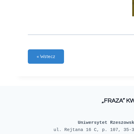
„FRAZA” K
Uniwersytet Rzeszows