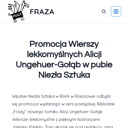
FRAZA
Promocja Wierszy
lekkomyślnych Alicji
Ungehuer-Gołąb w pubie
Niezła Sztuka
Wpubie Niezła Sztuka w BWA w Rzeszowie odbyła
się promocja wydanego w serii poetyckiej Biblioteki
„Frazy” nowego tomiku Alicji Ungehuer-Gołąb
Wiersze lekkomyślne
z pięknymi ilustracjami
Jaśminy Parkity. Tom ukazał się pod redakcją Jana