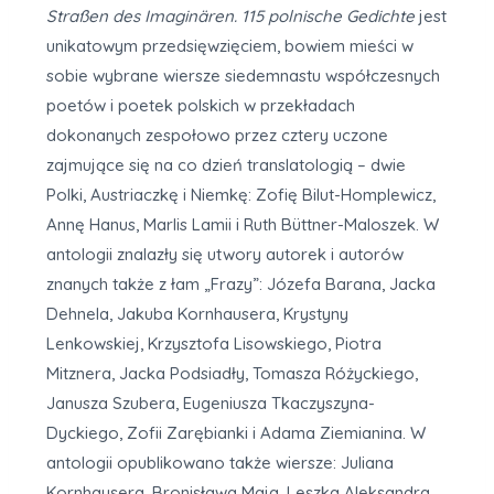
Straßen des Imaginären. 115 polnische Gedichte
jest
unikatowym przedsięwzięciem, bowiem mieści w
sobie wybrane wiersze siedemnastu współczesnych
poetów i poetek polskich w przekładach
dokonanych zespołowo przez cztery uczone
zajmujące się na co dzień translatologią – dwie
Polki, Austriaczkę i Niemkę: Zofię Bilut-Homplewicz,
Annę Hanus, Marlis Lamii i Ruth Büttner-Maloszek. W
antologii znalazły się utwory autorek i autorów
znanych także z łam „Frazy”: Józefa Barana, Jacka
Dehnela, Jakuba Kornhausera, Krystyny
Lenkowskiej, Krzysztofa Lisowskiego, Piotra
Mitznera, Jacka Podsiadły, Tomasza Różyckiego,
Janusza Szubera, Eugeniusza Tkaczyszyna-
Dyckiego, Zofii Zarębianki i Adama Ziemianina. W
antologii opublikowano także wiersze: Juliana
Kornhausera, Bronisława Maja, Leszka Aleksandra