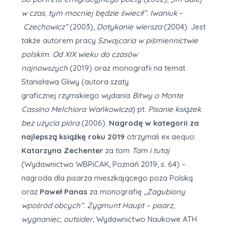
w czas, tym mocniej będzie świecił”. Iwaniuk
–
Czechowicz”
(2003),
Dotykanie wiersza
(2004). Jest
także autorem pracy
Szwajcaria w piśmiennictwie
polskim. Od XIX wieku do czasów
najnowszych
(2019) oraz monografii na temat
Stanisława Gliwy (autora szaty
graficznej
rzymskiego wydania
Bitwy o Monte
Cassino Melchiora Wańkowicza
) pt.
Pisanie książek
bez użycia pióra
(2006).
Nagrodę w kategorii za
najlepszą książkę roku 2019
otrzymali ex aequo:
Katarzyna Zechenter
za tom
Tam i tutaj
(Wydawnictwo WBPiCAK, Poznań 2019, s. 64) –
nagroda dla pisarza mieszkającego poza Polską
oraz
Paweł Panas
za monografię
„Zagubiony
wpośród obcych”. Zygmunt Haupt – pisarz,
wygnaniec, outsider
, Wydawnictwo Naukowe ATH