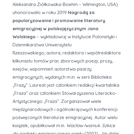
Aleksandra Ziółkowska-Boehm – Wilmington, USA)
uhonorowało w roku 2019
N
agrodą z
a
popularyzowanie i promowanie literatury
emigracyjnej w polskojęzycznym
Jana
Wolskiego
– wykładowcę w Instytucie Polonistyki i
Dziennikarstwa Uniwersytetu
Rzeszowskiego, autora, redaktora i współredaktora
kilkunastu tomów prac zbiorowych poezji, prozy,
esejów, wspomnień autorstwa pisarzy
emigracyjnych, wydanych m.in. w serii Biblioteka
„Frazy”. Laureat jest członkiem redakcji kwartalnika
„Fraza” oraz członkiem Stowarzyszenia Literacko-
Artystycznego „Fraza”. Zorganizował wiele
międzynarodowych i ogólnokrajowych konferencji
poświęconych literaturze emigracyjnej. Autor wielu
książek, opublikował m.in.
Wacław Iwaniuk. Szkice
do portretu emigracyjnego poety
(2002),
„Im dalej