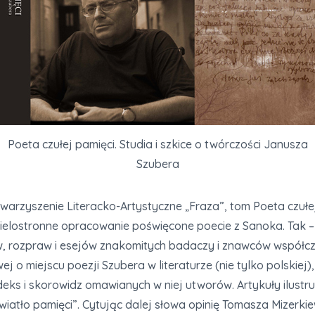
Poeta czułej pamięci. Studia i szkice o twórczości Janusza
Szubera
warzyszenie Literacko-Artystyczne „Fraza”, tom Poeta czułej 
 wielostronne opracowanie poświęcone poecie z Sanoka. Tak –
, rozpraw i esejów znakomitych badaczy i znawców współczesne
 o miejscu poezji Szubera w literaturze (nie tylko polskiej)
eks i skorowidz omawianych w niej utworów. Artykuły ilustr
tło pamięci”. Cytując dalej słowa opinię Tomasza Mizerkiew