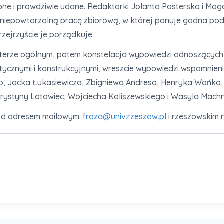
ne i prawdziwie udane. Redaktorki Jolanta Pasterska i Magd
 niepowtarzalną pracę zbiorową, w której panuje godna po
zejrzyście je porządkuje.
terze ogólnym, potem konstelacja wypowiedzi odnoszących s
znymi i konstrukcyjnymi, wreszcie wypowiedzi wspomnieniowe
Jacka Łukasiewicza, Zbigniewa Andresa, Henryka Wańka, A
 Krystyny Latawiec, Wojciecha Kaliszewskiego i Wasyla Mach
d adresem mailowym:
fraza@univ.rzeszow.pl
i rzeszowskim 