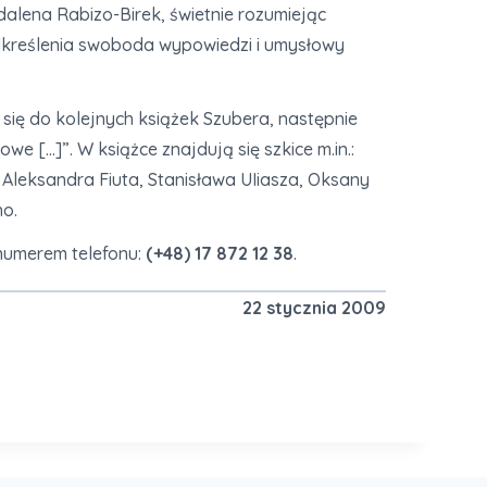
alena Rabizo-Birek, świetnie rozumiejąc
dkreślenia swoboda wypowiedzi i umysłowy
ię do kolejnych książek Szubera, następnie
 […]”. W książce znajdują się szkice m.in.:
leksandra Fiuta, Stanisława UIiasza, Oksany
no.
numerem telefonu:
(+48) 17 872 12 38
.
22 stycznia 2009