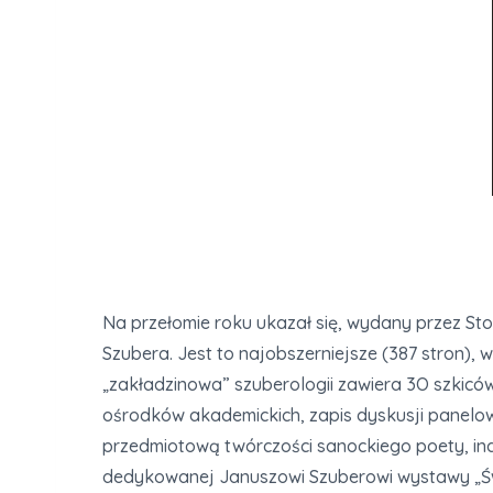
Na przełomie roku ukazał się, wydany przez Sto
Szubera. Jest to najobszerniejsze (387 stron),
„zakładzinowa” szuberologii zawiera 3O szkiców
ośrodków akademickich, zapis dyskusji panelowej
przedmiotową twórczości sanockiego poety, ind
dedykowanej Januszowi Szuberowi wystawy „Świa