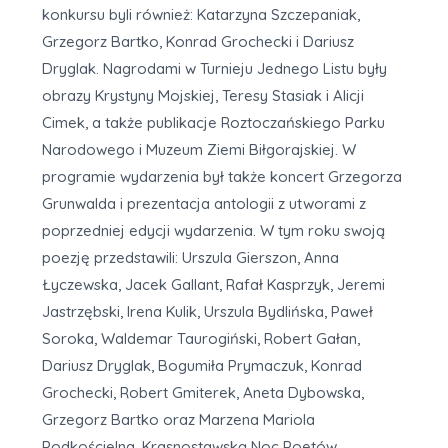
konkursu byli również: Katarzyna Szczepaniak,
Grzegorz Bartko, Konrad Grochecki i Dariusz
Dryglak. Nagrodami w Turnieju Jednego Listu były
obrazy Krystyny Mojskiej, Teresy Stasiak i Alicji
Cimek, a także publikacje Roztoczańskiego Parku
Narodowego i Muzeum Ziemi Biłgorajskiej. W
programie wydarzenia był także koncert Grzegorza
Grunwalda i prezentacja antologii z utworami z
poprzedniej edycji wydarzenia. W tym roku swoją
poezję przedstawili: Urszula Gierszon, Anna
Łyczewska, Jacek Gallant, Rafał Kasprzyk, Jeremi
Jastrzębski, Irena Kulik, Urszula Bydlińska, Paweł
Soroka, Waldemar Taurogiński, Robert Gałan,
Dariusz Dryglak, Bogumiła Prymaczuk, Konrad
Grochecki, Robert Gmiterek, Aneta Dybowska,
Grzegorz Bartko oraz Marzena Mariola
Podkościelna. Krasnostawską Noc Poetów,