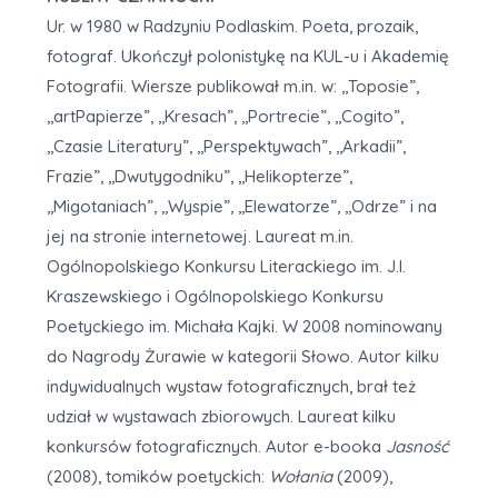
Ur. w 1980 w Radzyniu Podlaskim. Poeta, prozaik,
fotograf. Ukończył polonistykę na KUL-u i Akademię
Fotografii. Wiersze publikował m.in. w: ,,Toposie”,
,,artPapierze”, ,,Kresach”, ,,Portrecie”, ,,Cogito”,
,,Czasie Literatury”, ,,Perspektywach”, ,,Arkadii”,
Frazie”, ,,Dwutygodniku”, ,,Helikopterze”,
,,Migotaniach”, ,,Wyspie”, ,,Elewatorze”, ,,Odrze” i na
jej na stronie internetowej. Laureat m.in.
Ogólnopolskiego Konkursu Literackiego im. J.I.
Kraszewskiego i Ogólnopolskiego Konkursu
Poetyckiego im. Michała Kajki. W 2008 nominowany
do Nagrody Żurawie w kategorii Słowo. Autor kilku
indywidualnych wystaw fotograficznych, brał też
udział w wystawach zbiorowych. Laureat kilku
konkursów fotograficznych. Autor e-booka
Jasność
(2008), tomików poetyckich:
Wołania
(2009),