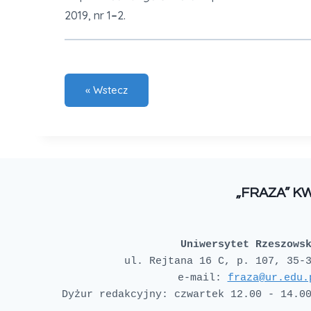
2019, nr 1
–
2.
„FRAZA” K
Uniwersytet Rzeszows
e-mail: 
fraza@ur.edu.