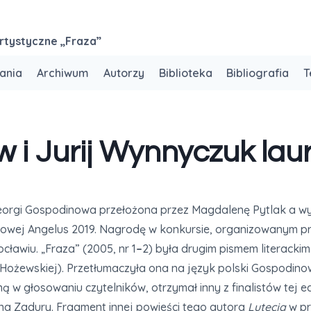
rtystyczne „Fraza”
ania
Archiwum
Autorzy
Biblioteka
Bibliografia
T
 i Jurij Wynnyczuk lau
eorgi Gospodinowa przełożona przez Magdalenę Pytlak a w
wej Angelus 2019. Nagrodę w konkursie, organizowanym pr
cławiu. „Fraza” (2005, nr 1
–
2) była drugim pismem literacki
 Hożewskiej). Przetłumaczyła ona na język polski Gospodin
 w głosowaniu czytelników, otrzymał inny z finalistów tej ed
a Zadury. Fragment innej powieści tego autora
Lutecja
w pr