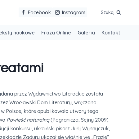
Facebook
Instagram
Szukaj
eksty naukowe
Fraza Online
Galeria
Kontakt
reatami
ydana przez Wydawnictwo Literackie została
zez Wrocławski Dom Literatury, wręczono
m w Polsce, które opublikowało utwory tego
owa
Powieść naturalną
(Pogranicza, Sejny 2009).
ycji konkursu, ukraiński pisarz Jurij Wynnyczuk,
zekładzie Zadury ukazał się właśnie we „Frazie”