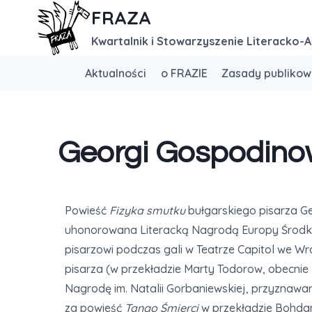
FRAZA
Kwartalnik i Stowarzyszenie Literacko-A
Aktualności
o FRAZIE
Zasady publikow
Georgi Gospodinow
Powieść
Fizyka smutku
bułgarskiego pisarza G
uhonorowana Literacką Nagrodą Europy Środko
pisarzowi podczas gali w Teatrze Capitol we Wro
pisarza (w przekładzie Marty Todorow, obecnie
Nagrodę im. Natalii Gorbaniewskiej, przyznawaną
za powieść
Tango Śmierci
w przekładzie Bohdan