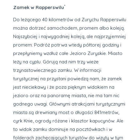
*
Zamek w Rapperswilu
Do leżącego 40 kilometrów od Zurychu Rapperswilu
można dotrzeć samochodem, promem albo koleją.
Najszybciej i najwygodniej koleją, ale najprzyjemniej
promem. Podróż potrwa wtedy półtorej godziny i
przepłyniemy wzdłuż całe Jezioro Zuryskie. Miasto
leży na cyplu. Górują nad nim trzy wieże
trzynastowiecznego zamku. W informacji
turystycznej na przystani powiedzą nam, że zamek
jest nieciekawy i że poza pięknym widokiem na
jezioro oraz na panoramę miasta, nie ma tam nic
godnego uwagi. Głównymi atrakcjami turystycznymi
miasta są drewniany most o długości 841metrów,
cyrk Knie, ogrody różane i klasztor kapucynów. Ale
to widok zamku dominuje na pocztówkach i w
folderach zachęcających turystów do wizyty w tym