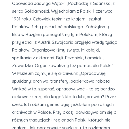
Opowiada Jadwiga Wątor: „Pochodzę z Gdańska, z
serca Solidarności. Wyjechałam z Polski 1 czerwca
1981 roku. Człowiek tęsknił za krajem i szukał
Polaków, żeby posłuchać polskiego. Założyliśmy
klub w Bazylei i pomagaliśmy tym Polakom, którzy
przyjechali z Austrii. Szwajcaria przyjęła wtedy tysiąc
Polaków. Organizowaliśmy święta, Mikołajki,
spotkania z aktorami. Byli: Pszoniak, Łomnicki,
Zawadzka. Organizowaliśmy też pomoc dla Polski”.
W Muzeum zajmuje się archiwum: „Opracowuję
spuścizny: archiwa, transfery, papierkowa robota.
Wnikać w to, szperać, opracowywać – to są bardzo
ciekawe rzeczy dla kogoś kto to lubi, prawda? Przez
sześć lat robiłam genealogię, jeździłam po różnych
archiwach w Polsce. Przy okazji dowiadywałam się o
różnych tradycjach i regionach Polski, których nie
znałam. Jak opracowuję spuścizny, to rozkładam