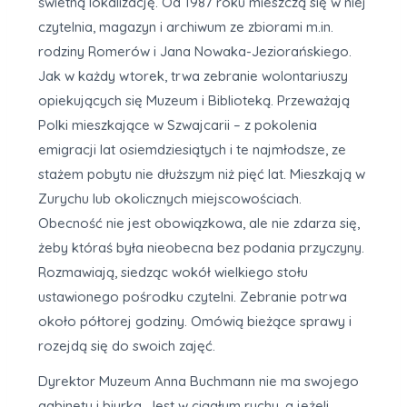
świetną lokalizację. Od 1987 roku mieszczą się w niej
czytelnia, magazyn i archiwum ze zbiorami m.in.
rodziny Romerów i Jana Nowaka-Jeziorańskiego.
Jak w każdy wtorek, trwa zebranie wolontariuszy
opiekujących się Muzeum i Biblioteką. Przeważają
Polki mieszkające w Szwajcarii – z pokolenia
emigracji lat osiemdziesiątych i te najmłodsze, ze
stażem pobytu nie dłuższym niż pięć lat. Mieszkają w
Zurychu lub okolicznych miejscowościach.
Obecność nie jest obowiązkowa, ale nie zdarza się,
żeby któraś była nieobecna bez podania przyczyny.
Rozmawiają, siedząc wokół wielkiego stołu
ustawionego pośrodku czytelni. Zebranie potrwa
około półtorej godziny. Omówią bieżące sprawy i
rozejdą się do swoich zajęć.
Dyrektor Muzeum Anna Buchmann nie ma swojego
gabinetu i biurka. Jest w ciągłym ruchu, a jeżeli