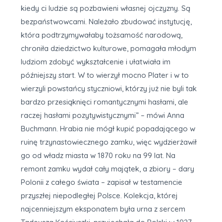
kiedy ci ludzie są pozbawieni własnej ojczyzny. Są
bezpaństwowcami. Należało zbudować instytucję,
która podtrzymywałaby tożsamość narodową,
chroniła dziedzictwo kulturowe, pomagała młodym
ludziom zdobyć wykształcenie i ułatwiała im
późniejszy start. W to wierzył mocno Plater i w to
wierzyli powstańcy styczniowi, którzy już nie byli tak
bardzo przesiąknięci romantycznymi hasłami, ale
raczej hasłami pozytywistycznymi” – mówi Anna
Buchmann. Hrabia nie mógł kupić popadającego w
ruinę trzynastowiecznego zamku, więc wydzierżawił
go od władz miasta w 1870 roku na 99 lat. Na
remont zamku wydał cały majątek, a zbiory – dary
Polonii z całego świata – zapisał w testamencie
przyszłej niepodległej Polsce. Kolekcja, której
najcenniejszym eksponatem była urna z sercem