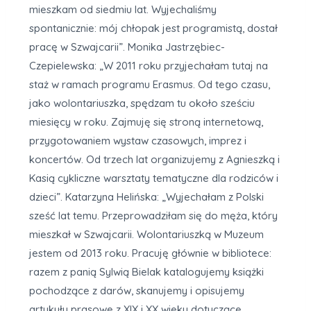
mieszkam od siedmiu lat. Wyjechaliśmy
spontanicznie: mój chłopak jest programistą, dostał
pracę w Szwajcarii”. Monika Jastrzębiec-
Czepielewska: „W 2011 roku przyjechałam tutaj na
staż w ramach programu Erasmus. Od tego czasu,
jako wolontariuszka, spędzam tu około sześciu
miesięcy w roku. Zajmuję się stroną internetową,
przygotowaniem wystaw czasowych, imprez i
koncertów. Od trzech lat organizujemy z Agnieszką i
Kasią cykliczne warsztaty tematyczne dla rodziców i
dzieci”. Katarzyna Helińska: „Wyjechałam z Polski
sześć lat temu. Przeprowadziłam się do męża, który
mieszkał w Szwajcarii. Wolontariuszką w Muzeum
jestem od 2013 roku. Pracuję głównie w bibliotece:
razem z panią Sylwią Bielak katalogujemy książki
pochodzące z darów, skanujemy i opisujemy
artykuły prasowe z XIX i XX wieku dotyczące