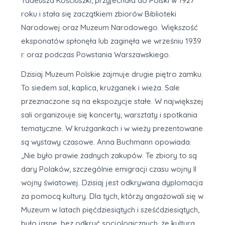
Tadeusza Kościuszki, przyjechała do Polski w 1927
roku i stała się zaczątkiem zbiorów Biblioteki
Narodowej oraz Muzeum Narodowego. Większość
eksponatów spłonęła lub zaginęła we wrześniu 1939
r. oraz podczas Powstania Warszawskiego.
Dzisiaj Muzeum Polskie zajmuje drugie piętro zamku.
To siedem sal, kaplica, krużganek i wieża. Sale
przeznaczone są na ekspozycje stałe. W największej
sali organizouje się koncerty, warsztaty i spotkania
tematyczne. W krużgankach i w wieży prezentowane
są wystawy czasowe. Anna Buchmann opowiada:
„Nie było prawie żadnych zakupów. Te zbiory to są
dary Polaków, szczególnie emigracji czasu wojny II
wojny światowej. Dzisiaj jest odkrywana dyplomacja
za pomocą kultury. Dla tych, którzy angażowali się w
Muzeum w latach pięćdziesiątych i sześćdziesiątych,
było jasne, bez odkryć socjologicznych, że kultura