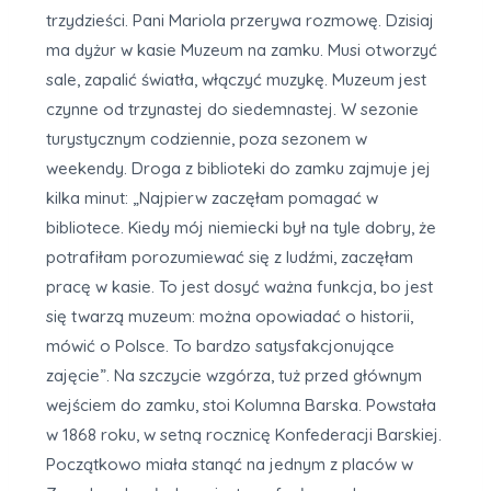
trzydzieści. Pani Mariola przerywa rozmowę. Dzisiaj
ma dyżur w kasie Muzeum na zamku. Musi otworzyć
sale, zapalić światła, włączyć muzykę. Muzeum jest
czynne od trzynastej do siedemnastej. W sezonie
turystycznym codziennie, poza sezonem w
weekendy. Droga z biblioteki do zamku zajmuje jej
kilka minut: „Najpierw zaczęłam pomagać w
bibliotece. Kiedy mój niemiecki był na tyle dobry, że
potrafiłam porozumiewać się z ludźmi, zaczęłam
pracę w kasie. To jest dosyć ważna funkcja, bo jest
się twarzą muzeum: można opowiadać o historii,
mówić o Polsce. To bardzo satysfakcjonujące
zajęcie”. Na szczycie wzgórza, tuż przed głównym
wejściem do zamku, stoi Kolumna Barska. Powstała
w 1868 roku, w setną rocznicę Konfederacji Barskiej.
Początkowo miała stanąć na jednym z placów w