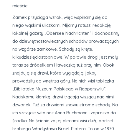
mieście.
Zamek przyciąga wzrok, więc wspinamy się do
niego wąskimi uliczkami. Mijamy ratusz, redakcję
lokalnej gazety „Obersee Nachrichten” i dochodzimy
do dziewiętnastowiecznych schodów prowadzących
na wzgórze zamkowe. Schody są kręte,
kilkudziesięciostopniowe. W połowie drogi jest mały
taras ze źródełkiem i ławeczką tuż przy nim. Obok
znajdują się drzwi, które wyglądają, jakby
prowadziły do wnętrza góry. Na nich wisi tabliczka
„Biblioteka Muzeum Polskiego w Rapperswilu”.
Naciskamy klamkę, drzwi trącają wiszący nad nimi
dzwonek. Tuż za drzwiami znowu strome schody. Na
ich szczycie wita nas Anna Buchmann i zaprasza do
środka. Na ścianie za jej plecami wisi duży portret
hrabiego Władysława Broël-Platera. To on w 1870