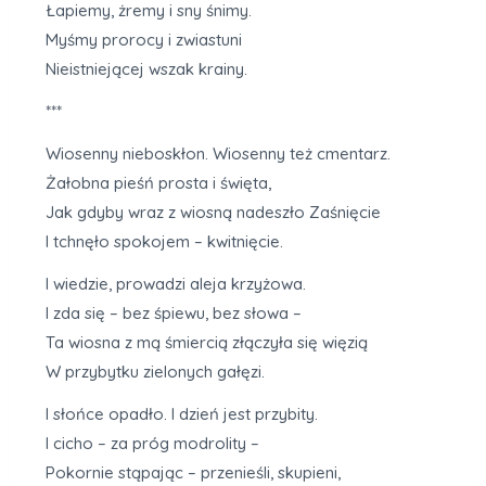
Łapiemy, żremy i sny śnimy.
Myśmy prorocy i zwiastuni
Nieistniejącej wszak krainy.
***
Wiosenny nieboskłon. Wiosenny też cmentarz.
Żałobna pieśń prosta i święta,
Jak gdyby wraz z wiosną nadeszło Zaśnięcie
I tchnęło spokojem – kwitnięcie.
I wiedzie, prowadzi aleja krzyżowa.
I zda się – bez śpiewu, bez słowa –
Ta wiosna z mą śmiercią złączyła się więzią
W przybytku zielonych gałęzi.
I słońce opadło. I dzień jest przybity.
I cicho – za próg modrolity –
Pokornie stąpając – przenieśli, skupieni,