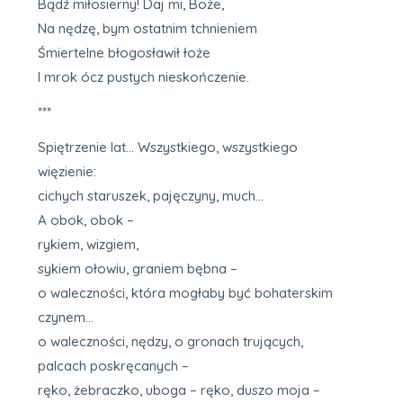
Bądź miłosierny! Daj mi, Boże,
Na nędzę, bym ostatnim tchnieniem
Śmiertelne błogosławił łoże
I mrok ócz pustych nieskończenie.
***
Spiętrzenie lat… Wszystkiego, wszystkiego
więzienie:
cichych staruszek, pajęczyny, much…
A obok, obok –
rykiem, wizgiem,
sykiem ołowiu, graniem bębna –
o waleczności, która mogłaby być bohaterskim
czynem…
o waleczności, nędzy, o gronach trujących,
palcach poskręcanych –
ręko, żebraczko, uboga – ręko, duszo moja –