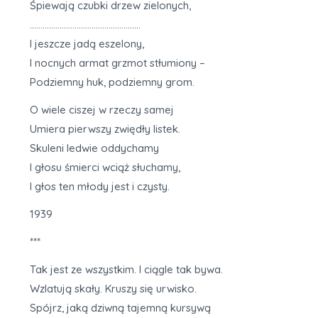
Śpiewają czubki drzew zielonych,
…………………………………………….
I jeszcze jadą eszelony,
I nocnych armat grzmot stłumiony –
Podziemny huk, podziemny grom.
O wiele ciszej w rzeczy samej
Umiera pierwszy zwiędły listek.
Skuleni ledwie oddychamy
I głosu śmierci wciąż słuchamy,
I głos ten młody jest i czysty.
1939
***
Tak jest ze wszystkim. I ciągle tak bywa.
Wzlatują skały. Kruszy się urwisko.
Spójrz, jaką dziwną tajemną kursywą