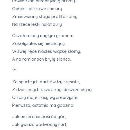
Powietrzne przepływają promy –
Obłoki i burzowe chmury.
Zmierzwiony stogu profil stromy,
Na rzece lekki nalot bury.
Oszołomiony nagłym gromem,
Zakołysałeś się niechcący.
W swej ręce niosłeś wiązkę słomy,
A na ramionach bryłę słońca.
***
Ze spuchłych dachów łzy rzęsiste,
Z dziecięcych oczu strugi deszczu płyną.
O rosy moje, rosy wy srebrzyste,
Pierwsza, ostatnia ma godzino!
Jak umieranie pośród gór,
Jak gwiazd podwodny nurt,