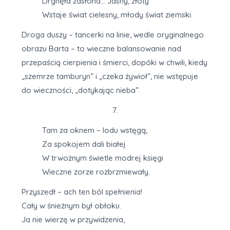
Drgnęła zasłona… Jasny, złoty
Wstaje świat cielesny, młody świat ziemski.
Droga duszy – tancerki na linie, wedle oryginalnego
obrazu Barta – to wieczne balansowanie nad
przepaścią cierpienia i śmierci, dopóki w chwili, kiedy
„szemrze tamburyn” i „czeka żywioł”, nie wstępuje
do wieczności, „dotykając nieba”.
7.
Tam za oknem – lodu wstęgą,
Za spokojem dali białej
W trwożnym świetle modrej księgi
Wieczne zorze rozbrzmiewały.
Przyszedł – ach ten ból spełnienia!
Cały w śnieżnym był obłoku.
Ja nie wierzę w przywidzenia,