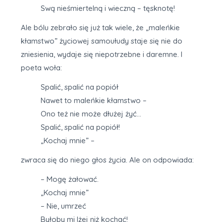
Swą nieśmiertelną i wieczną – tęsknotę!
Ale bólu zebrało się już tak wiele, że „maleńkie
kłamstwo” życiowej samoułudy staje się nie do
zniesienia, wydaje się niepotrzebne i daremne. I
poeta woła:
Spalić, spalić na popiół
Nawet to maleńkie kłamstwo –
Ono też nie może dłużej żyć…
Spalić, spalić na popiół!
„Kochaj mnie” –
zwraca się do niego głos życia. Ale on odpowiada:
– Mogę żałować.
„Kochaj mnie”
– Nie, umrzeć
Byłoby mi lżej niż kochać!