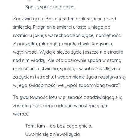
Spalić, spalić na popiół…
Zadziwiający u Barta jest ten brak strachu przed
śmiercią. Pragnienie śmierci urasta u niego do
rozmiaru jakiejś wszechpochłaniającej namiętności.
Z początku, jak gdyby, migały chwile kołysania,
wątpliwości. Wydaje się, że życie jeszcze nie straciło
nad nim władzy. Ale oto dosłownie spada w czarną
czeluść unicestwienia, spalając w sobie resztki żalu
za życiem i strachu. I wspomnienie życia rozpływa się
w jego świadomości we „wpół zapomnianą twarz”.
Ta gwałtowność lotu w przepaść z zadziwiającą siłą
została przez niego oddana w następującym
wierszu:
Tam, tam – do bezlicego gnicia.
Uwolnić się z niewoli życia.