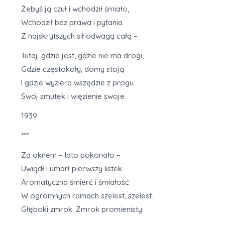
Żebyś ją czuł i wchodził śmiało,
Wchodził bez prawa i pytania
Z najskrytszych sił odwagą całą –
Tutaj, gdzie jest, gdzie nie ma drogi,
Gdzie częstokoły, domy stoją
I gdzie wyziera wszędzie z progu
Swój smutek i więzienie swoje.
1939
***
Za oknem – lato pokonało –
Uwiądł i umarł pierwszy listek.
Aromatyczna śmierć i śmiałość
W ogromnych ramach szelest, szelest.
Głęboki zmrok. Zmrok promienisty.