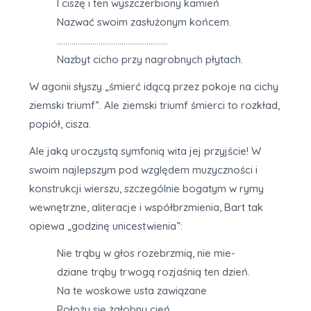
I ciszę i ten wyszczerbiony kamień
Nazwać swoim zasłużonym końcem.
……………………………………………..
Nazbyt cicho przy nagrobnych płytach.
W agonii słyszy „śmierć idącą przez pokoje na cichy
ziemski triumf”. Ale ziemski triumf śmierci to rozkład,
popiół, cisza.
Ale jaką uroczystą symfonią wita jej przyjście! W
swoim najlepszym pod względem muzyczności i
konstrukcji wierszu, szczególnie bogatym w rymy
wewnętrzne, aliteracje i współbrzmienia, Bart tak
opiewa „godzinę unicestwienia”:
Nie trąby w głos rozebrzmią, nie mie-
dziane trąby trwogą rozjaśnią ten dzień.
Na te woskowe usta zawiązane
Położy się żałobny cień.