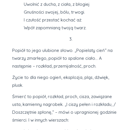
Uwolnić z ducha, z ciała, z błogiej
Gnuśności swojej, bólu, trwogi.
I czułość przestać kochać aż:
Wpół zapomnianą twoją twarz.
3.
Popiół to jego ulubione słowo. „Popielaty cień” na
twarzy zmarłego, popiół to spalone ciało… A
następnie – rozkład, przemijalność, proch.
Życie to dla niego ogień, eksplozja, pląs, dźwięk,
plusk.
Śmierć to popiół, rozkład, proch, cisza, zawiązane
usta, kamienny nagrobek. „I ciszy pełen i rozkładu, /
Doszczętnie spłonę,” – mówi o upragnionej godzinie
śmierci. I w innych wierszach: