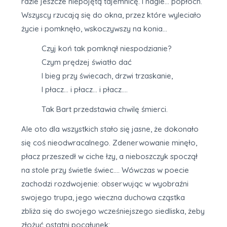
razie jeszcze niepojętą tajemnicę. I nagle… popłoch.
Wszyscy rzucają się do okna, przez które wyleciało
życie i pomknęło, wskoczywszy na konia…
Czyj koń tak pomknął niespodzianie?
Czym prędzej światło dać
I bieg przy świecach, drzwi trzaskanie,
I płacz… i płacz… i płacz….
Tak Bart przedstawia chwilę śmierci.
Ale oto dla wszystkich stało się jasne, że dokonało
się coś nieodwracalnego. Zdenerwowanie minęło,
płacz przeszedł w ciche łzy, a nieboszczyk spoczął
na stole przy świetle świec…. Wówczas w poecie
zachodzi rozdwojenie: obserwując w wyobraźni
swojego trupa, jego wieczna duchowa cząstka
zbliża się do swojego wcześniejszego siedliska, żeby
złożyć ostatni pocałunek: