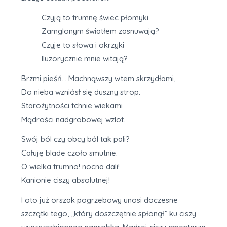
Czyją to trumnę świec płomyki
Zamglonym światłem zasnuwają?
Czyje to słowa i okrzyki
Iluzorycznie mnie witają?
Brzmi pieśń… Machnąwszy wtem skrzydłami,
Do nieba wzniósł się duszny strop.
Starożytności tchnie wiekami
Mądrości nadgrobowej wzlot.
Swój ból czy obcy ból tak pali?
Całuję blade czoło smutnie.
O wielka trumno! nocna dali!
Kanionie ciszy absolutnej!
I oto już orszak pogrzebowy unosi doczesne
szczątki tego, „który doszczętnie spłonął” ku ciszy