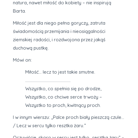
natura, nawet miłość do kobiety – nie inspirują
Barta.
Miłość jest dla niego pełna goryczy, zatruta
świadomością przemijania i nieosiągalności
ziemskiej radości, i rozdwojona przez jakąś
duchową pustkę.
Mówi on:
Miłość… lecz to jest takie smutne.
………………………………………….
Wszystko, co spełnia się po drodze,
Wszystko, co chciwe serce trwoży –
Wszystko to proch, kwitnący proch.
I w innym wierszu: „Palce proch biały pieszczą czule…
/ Lecz w sercu tylko resztka żaru.”
Oczywiście, skoro w sercu jest tylko „resztka żaru” –