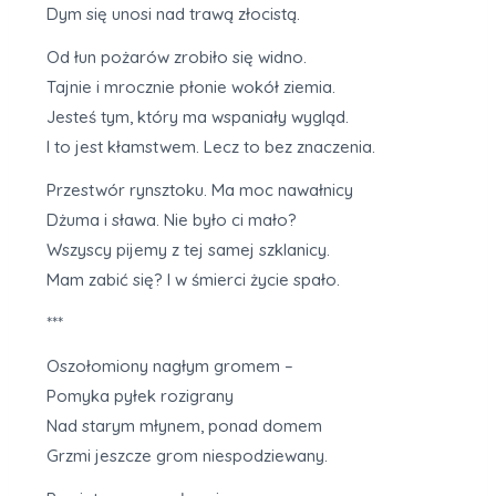
Dym się unosi nad trawą złocistą.
Od łun pożarów zrobiło się widno.
Tajnie i mrocznie płonie wokół ziemia.
Jesteś tym, który ma wspaniały wygląd.
I to jest kłamstwem. Lecz to bez znaczenia.
Przestwór rynsztoku. Ma moc nawałnicy
Dżuma i sława. Nie było ci mało?
Wszyscy pijemy z tej samej szklanicy.
Mam zabić się? I w śmierci życie spało.
***
Oszołomiony nagłym gromem –
Pomyka pyłek rozigrany
Nad starym młynem, ponad domem
Grzmi jeszcze grom niespodziewany.