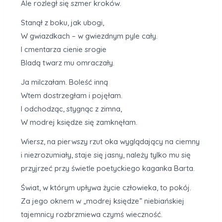
Ale rozległ się szmer kroków.
Stanął z boku, jak ubogi,
W gwiazdkach – w gwiezdnym pyle cały.
I cmentarza cienie srogie
Bladą twarz mu omraczały.
Ja milczałam. Boleść inną
Wtem dostrzegłam i pojęłam.
I odchodząc, stygnąc z zimna,
W modrej księdze się zamknęłam.
Wiersz, na pierwszy rzut oka wyglądający na ciemny
i niezrozumiały, staje się jasny, należy tylko mu się
przyjrzeć przy świetle poetyckiego kaganka Barta.
Świat, w którym upływa życie człowieka, to pokój.
Za jego oknem w „modrej księdze” niebiańskiej
tajemnicy rozbrzmiewa czymś wieczność.