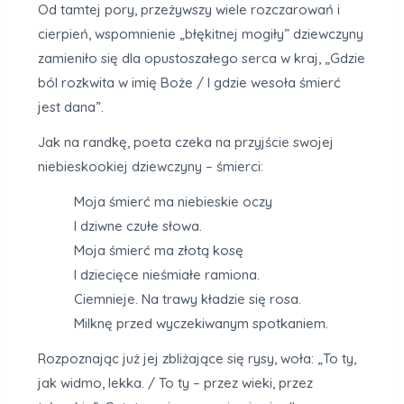
Od tamtej pory, przeżywszy wiele rozczarowań i
cierpień, wspomnienie „błękitnej mogiły” dziewczyny
zamieniło się dla opustoszałego serca w kraj, „Gdzie
ból rozkwita w imię Boże / I gdzie wesoła śmierć
jest dana”.
Jak na randkę, poeta czeka na przyjście swojej
niebieskookiej dziewczyny – śmierci:
Moja śmierć ma niebieskie oczy
I dziwne czułe słowa.
Moja śmierć ma złotą kosę
I dziecięce nieśmiałe ramiona.
Ciemnieje. Na trawy kładzie się rosa.
Milknę przed wyczekiwanym spotkaniem.
Rozpoznając już jej zbliżające się rysy, woła: „To ty,
jak widmo, lekka. / To ty – przez wieki, przez