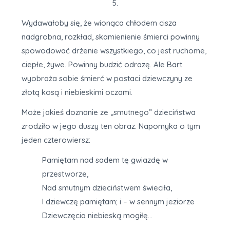
5.
Wydawałoby się, że wionąca chłodem cisza
nadgrobna, rozkład, skamienienie śmierci powinny
spowodować drżenie wszystkiego, co jest ruchome,
ciepłe, żywe. Powinny budzić odrazę. Ale Bart
wyobraża sobie śmierć w postaci dziewczyny ze
złotą kosą i niebieskimi oczami.
Może jakieś doznanie ze „smutnego” dzieciństwa
zrodziło w jego duszy ten obraz. Napomyka o tym
jeden czterowiersz:
Pamiętam nad sadem tę gwiazdę w
przestworze,
Nad smutnym dzieciństwem świeciła,
I dziewczę pamiętam; i – w sennym jeziorze
Dziewczęcia niebieską mogiłę…