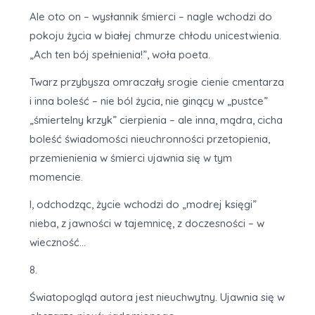
Ale oto on – wysłannik śmierci – nagle wchodzi do
pokoju życia w białej chmurze chłodu unicestwienia.
„Ach ten bój spełnienia!”, woła poeta.
Twarz przybysza omraczały srogie cienie cmentarza
i inna boleść – nie ból życia, nie ginący w „pustce”
„śmiertelny krzyk” cierpienia – ale inna, mądra, cicha
boleść świadomości nieuchronności przetopienia,
przemienienia w śmierci ujawnia się w tym
momencie.
I, odchodząc, życie wchodzi do „modrej księgi”
nieba, z jawności w tajemnicę, z doczesności – w
wieczność…
8.
Światopogląd autora jest nieuchwytny. Ujawnia się w