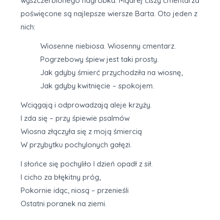
wyszczerbionego nagrobka. Mądrej ciszy cmentarza
poświęcone są najlepsze wiersze Barta. Oto jeden z
nich:
Wiosenne niebiosa. Wiosenny cmentarz.
Pogrzebowy śpiew jest taki prosty.
Jak gdyby śmierć przychodziła na wiosnę,
Jak gdyby kwitnięcie – spokojem.
Wciągają i odprowadzają aleje krzyży.
I zda się – przy śpiewie psalmów
Wiosna złączyła się z moją śmiercią
W przybytku pochylonych gałęzi.
I słońce się pochyliło I dzień opadł z sił.
I cicho za błękitny próg,
Pokornie idąc, niosą – przenieśli
Ostatni poranek na ziemi.