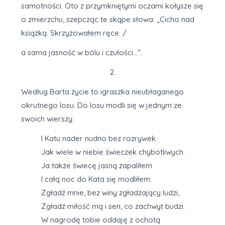
samotności. Oto z przymkniętymi oczami kołysze się
o zmierzchu, szepcząc te skąpe słowa: „Cicho nad
książką. Skrzyżowałem ręce. /
a sama jasność w bólu i czułości…”.
2.
Według Barta życie to igraszka nieubłaganego
okrutnego losu. Do losu modli się w jednym ze
swoich wierszy:
I Katu nader nudno bez rozrywek.
Jak wiele w niebie świeczek chybotliwych.
Ja także świecę jasną zapaliłem
I całą noc do Kata się modliłem:
Zgładź mnie, bez winy zgładzający ludzi,
Zgładź miłość mą i sen, co zachwyt budzi.
W nagrodę tobie oddaję z ochotą