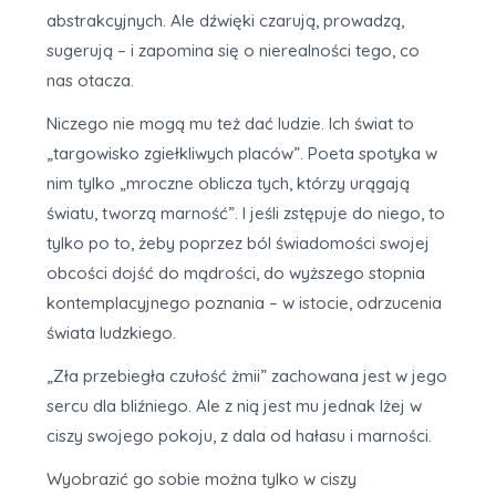
abstrakcyjnych. Ale dźwięki czarują, prowadzą,
sugerują – i zapomina się o nierealności tego, co
nas otacza.
Niczego nie mogą mu też dać ludzie. Ich świat to
„targowisko zgiełkliwych placów”. Poeta spotyka w
nim tylko „mroczne oblicza tych, którzy urągają
światu, tworzą marność”. I jeśli zstępuje do niego, to
tylko po to, żeby poprzez ból świadomości swojej
obcości dojść do mądrości, do wyższego stopnia
kontemplacyjnego poznania – w istocie, odrzucenia
świata ludzkiego.
„Zła przebiegła czułość żmii” zachowana jest w jego
sercu dla bliźniego. Ale z nią jest mu jednak lżej w
ciszy swojego pokoju, z dala od hałasu i marności.
Wyobrazić go sobie można tylko w ciszy