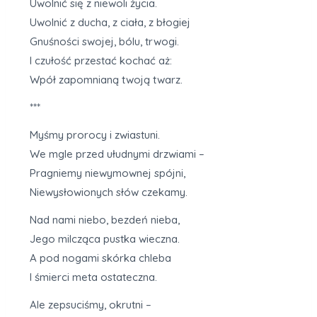
Uwolnić się z niewoli życia.
Uwolnić z ducha, z ciała, z błogiej
Gnuśności swojej, bólu, trwogi.
I czułość przestać kochać aż:
Wpół zapomnianą twoją twarz.
***
Myśmy prorocy i zwiastuni.
We mgle przed ułudnymi drzwiami –
Pragniemy niewymownej spójni,
Niewysłowionych słów czekamy.
Nad nami niebo, bezdeń nieba,
Jego milcząca pustka wieczna.
A pod nogami skórka chleba
I śmierci meta ostateczna.
Ale zepsuciśmy, okrutni –