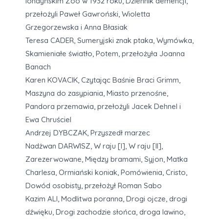
londyńskim Zoo w 1932 roku, Dziennik demencji,
przełożyli Paweł Gawroński, Wioletta
Grzegorzewska i Anna Błasiak
Teresa CADER, Sumeryjski znak ptaka, Wymówka,
Skamieniałe światło, Potem, przełożyła Joanna
Banach
Karen KOVACIK, Czytając Baśnie Braci Grimm,
Maszyna do zasypiania, Miasto przenośne,
Pandora przemawia, przełożyli Jacek Dehnel i
Ewa Chruściel
Andrzej DYBCZAK, Przyszedł marzec
Nadżwan DARWISZ, W raju [I], W raju [II],
Zarezerwowane, Między bramami, Syjon, Matka
Charlesa, Ormiański koniak, Pomówienia, Cristo,
Dowód osobisty, przełożył Roman Sabo
Kazim ALI, Modlitwa poranna, Drogi ojcze, drogi
dźwięku, Drogi zachodzie słońca, droga lawino,