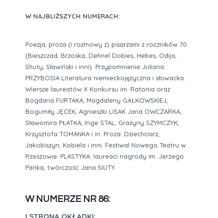
W NAJBLIŻSZYCH NUMERACH:
Poezja, proza (i rozmowy z) pisarzami z roczników 70.
(Bieszczad, Brzoska, Dehnel Dobies, Hebes, Odija,
Shuty, Sławiński i inni). Przypomnienie Juliana
PRZYBOSIA Literatura niemieckojęzyczna i słowacka.
Wiersze laureatów X Konkursu im. Ratonia oraz
Bogdana FURTAKA, Magdaleny GAŁKOWSKIEJ,
Bogumiły JĘCEK, Agnieszki LISAK Jana OWCZARKA,
Sławomira PŁATKA, Inge STAL, Grażyny SZYMCZYK,
Krzysztofa TOMANKA i in. Proza: Dziechciarz,
Jakobiszyn, Kobiela i inni. Festiwal Nowego Teatru w
Rzeszowie. PLASTYKA: laureaci nagrody im. Jerzego
Panka, twórczość Jana SIUTY.
W NUMERZE NR 86:
I STRONA OKŁADKI: