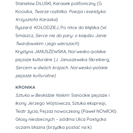
Stanisław DŁUSKI, Karasek polifoniczny (G.
Kociuba,
Twarze rozbitka. Poezja i eseistyka
Krzysztofa Karaska
)
Ryszard KOŁODZIEJ, Po nitce do kłębka (W.
Smaszcz,
Serce nie do pary: o księdzu Janie
Twardowskim i jego wierszach
)
Krystyna JANUSZEWSKA, Norwesko-polskie
pejzaże kulturalne (J. Januszewska-Skreiberg,
Sercem w dwóch krajach. Norwesko-polskie
pejzaże kulturalne)
KRONIKA
Sztuka w Beskidzie Niskim
: Sanockie pejzaże i
ikony Jerzego Wójtowicza, Sztuka ekspresji,
Teatr życia, Pejzaż nowoczesny (Paweł NOWICKI)
Głosy nieobecnych – siódma Ulica Poetycka
oczami błazna (brzydka postać na k)