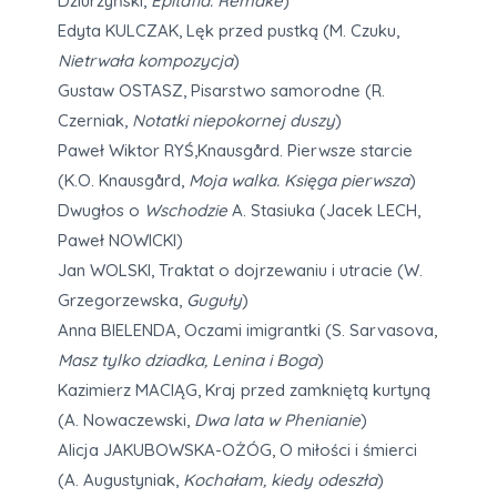
Dziurzyński,
Epitafia. Remake
)
Edyta KULCZAK, Lęk przed pustką (M. Czuku,
Nietrwała kompozycja
)
Gustaw OSTASZ, Pisarstwo samorodne (R.
Czerniak,
Notatki niepokornej duszy
)
Paweł Wiktor RYŚ,Knausgård. Pierwsze starcie
(K.O. Knausgård,
Moja walka. Księga pierwsza
)
Dwugłos o
Wschodzie
A. Stasiuka (Jacek LECH,
Paweł NOWICKI)
Jan WOLSKI, Traktat o dojrzewaniu i utracie (W.
Grzegorzewska,
Guguły
)
Anna BIELENDA, Oczami imigrantki (S. Sarvasova,
Masz tylko dziadka, Lenina i Boga
)
Kazimierz MACIĄG, Kraj przed zamkniętą kurtyną
(A. Nowaczewski,
Dwa lata w Phenianie
)
Alicja JAKUBOWSKA-OŻÓG, O miłości i śmierci
(A. Augustyniak,
Kochałam, kiedy odeszła
)