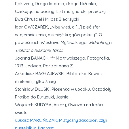
Rok zimy, Droga latarnio, droga filiżanko,
Czekając na pociąg, List marynarski, przełożyli
Ewa Chruściel i Miłosz Biedrzycki
Igor OWCZAREK, „Niby wieś, a […] pięć sfer
wtajemniczenia, dziesięć kręgów pokuty”. O
powieściach Wiesława Myśliwskiego
Widnokrąg
i
Traktat o łuskaniu fasoli
Joanna BANACH, *** Nic trwalszego, Fotografia,
1913, Jedwab, Portret pana Z.
Arkadiusz BAGŁAJEWSKI, Biblioteka, Kawa z
mlekiem, Tylko śnieg
Stanisław DŁUSKI, Piosenka w upadku, Oczodoły,
Prośba do Eurydyki, Jaśniej
Wojciech KUDYBA, Anioły, Gwiazda na końcu
świata
Łukasz MARCIŃCZAK, Mistyczny zakapior, czyli
pustelnik in flagranti