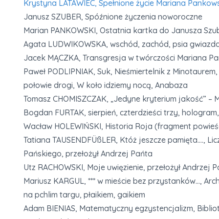
Krystyna LATAWIEC, Spełnione życie Mariana Pankows
Janusz SZUBER, Spóźnione życzenia noworoczne
Marian PANKOWSKI, Ostatnia kartka do Janusza Szu
Agata LUDWIKOWSKA, wschód, zachód, psia gwiazda, b
Jacek MĄCZKA, Transgresja w twórczości Mariana P
Paweł PODLIPNIAK, Suk, Nieśmiertelnik z Minotaurem,
połowie drogi, W koło idziemy nocą, Anabaza
Tomasz CHOMISZCZAK, „Jedyne kryterium jakość” – Ma
Bogdan FURTAK, sierpień, czterdzieści trzy, hologram, 
Wacław HOLEWIŃSKI, Historia Roja (fragment powieśc
Tatiana TAUSENDFÜßLER, Któż jeszcze pamięta…., Lic
Pańskiego, przełożył Andrzej Pańta
Utz RACHOWSKI, Moje uwięzienie, przełożył Andrzej P
Mariusz KARGUL, *** w mieście bez przystanków…, Ar
na pchlim targu, płaikiem, gaikiem
Adam BIENIAS, Matematyczny egzystencjalizm, Bibliote