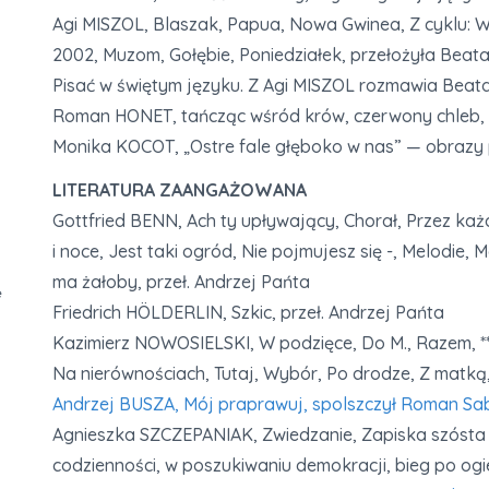
Agi MISZOL, Blaszak, Papua, Nowa Gwinea, Z cyklu: 
2002, Muzom, Gołębie, Poniedziałek, przełożyła Beat
Pisać w świętym języku. Z Agi MISZOL rozmawia Be
Roman HONET, tańcząc wśród krów, czerwony chleb, na
Monika KOCOT, „Ostre fale głęboko w nas” — obrazy 
LITERATURA ZAANGAŻOWANA
Gottfried BENN, Ach ty upływający, Chorał, Przez każ
i noce, Jest taki ogród, Nie pojmujesz się -, Melodie, 
ma żałoby, przeł. Andrzej Pańta
e
Friedrich HÖLDERLIN, Szkic, przeł. Andrzej Pańta
Kazimierz NOWOSIELSKI, W podzięce, Do M., Razem, **
Na nierównościach, Tutaj, Wybór, Po drodze, Z matką,
Andrzej BUSZA, Mój praprawuj, spolszczył Roman Sa
Agnieszka SZCZEPANIAK, Zwiedzanie, Zapiska szósta z
codzienności, w poszukiwaniu demokracji, bieg po ogi