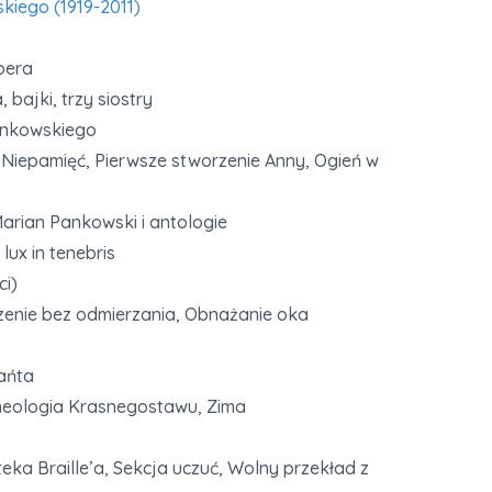
kiego (1919-2011)
bera
ajki, trzy siostry
ankowskiego
 Niepamięć, Pierwsze stworzenie Anny, Ogień w
rian Pankowski i antologie
lux in tenebris
i)
zenie bez odmierzania, Obnażanie oka
ańta
cheologia Krasnegostawu, Zima
ka Braille’a, Sekcja uczuć, Wolny przekład z