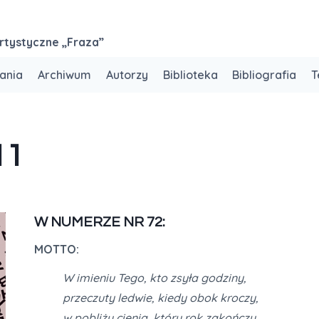
rtystyczne „Fraza”
ania
Archiwum
Autorzy
Biblioteka
Bibliografia
T
11
W NUMERZE NR 72:
MOTTO:
W imieniu Tego, kto zsyła godziny,
przeczuty ledwie, kiedy obok kroczy,
w pobliżu cienia, który rok zakończy,