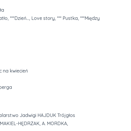
ła
o, ***Dzień…, Love story, *** Pustka, ***Między
c na kwiecień
berga
larstwo Jadwigi HAJDUK Trójgłos
 MAKIEL-HĘDRZAK, A. MORDKA,