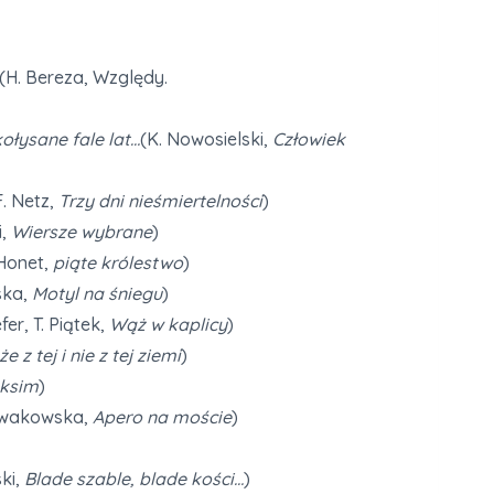
(H. Bereza, Względy.
ołysane fale lat…
(K. Nowosielski,
Człowiek
. Netz,
Trzy dni nieśmiertelności
)
,
Wiersze wybrane
)
 Honet,
piąte królestwo
)
ska,
Motyl na śniegu
)
er, T. Piątek,
Wąż w kaplicy
)
e z tej i nie z tej ziemi
)
ksim
)
Nowakowska,
Apero na moście
)
ki,
Blade szable, blade kości…
)