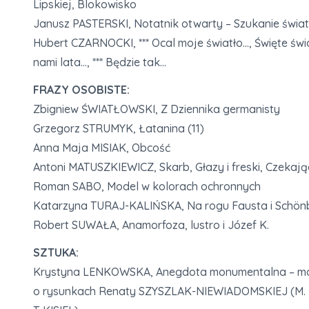
Lipskiej, Blokowisko
Janusz PASTERSKI, Notatnik otwarty – Szukanie świat
Hubert CZARNOCKI, *** Ocal moje światło…, Święte światł
nami lata…, *** Będzie tak…
FRAZY OSOBISTE:
Zbigniew ŚWIATŁOWSKI, Z Dziennika germanisty
Grzegorz STRUMYK, Łatanina (11)
Anna Maja MISIAK, Obcość
Antoni MATUSZKIEWICZ, Skarb, Głazy i freski, Czekają
Roman SABO, Model w kolorach ochronnych
Katarzyna TURAJ-KALIŃSKA, Na rogu Fausta i Schön
Robert SUWAŁA, Anamorfoza, lustro i Józef K.
SZTUKA:
Krystyna LENKOWSKA, Anegdota monumentalna – ma
o rysunkach Renaty SZYSZLAK-NIEWIADOMSKIEJ (M.