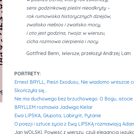
sens godzinkowej pieśni nieodkryty –
rok rumowiska historycznych dziejów,
zwalisko niebios i zwalisko mocy,
i oto jest godzina, twoja: w wierszu,
cicha rozmowa cierpienia i nocy.
Gottfried Benn,
Wiersze
, przełożył Andrzej Lam
PORTRETY:
Ernest BRYLL, Pieśń Exodusu, Nie wiadomo wreszcie co 
Skończyła się…
Nie ma duchowego bez brzuchowego. O Bogu, istocie p
BRYLLEM rozmawia Jadwiga Kielar
Ewa LIPSKA, Głupota, Labirynt, Pytanie
O poezji i sztuce życia z Ewą LIPSKĄ rozmawiają Ada
Jan WOLSKI, Powieść z wierszy, czyli elegancja język