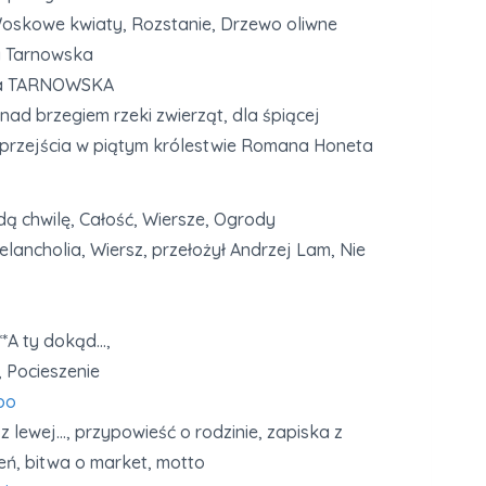
Woskowe kwiaty, Rozstanie, Drzewo oliwne
a Tarnowska
ata TARNOWSKA
d brzegiem rzeki zwierząt, dla śpiącej
przejścia w piątym królestwie Romana Honeta
dą chwilę, Całość, Wiersze, Ogrody
Melancholia, Wiersz, przełożył Andrzej Lam, Nie
*A ty dokąd…,
 Pocieszenie
bo
 lewej…, przypowieść o rodzinie, zapiska z
eń, bitwa o market, motto