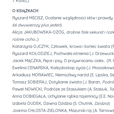
T. KISIEL)
O KSIĄŻKACH:
Ryszard MŚCISZ, Ocalanie względności słów i prawdy 
66 dwuwierszy plus jeden
)
Alicja JAKUBOWSKA-OŻÓG,
drobne fale sekund i rozk
rośnie cicho…
)
Katarzyna OJCZYK, Człowiek, krowa i koniec świata (F
Ryszard KOŁODZIEJ, Pochwała istnienia (J. Drzewucki
Jacek MĄCZKA, Ręce i psy. O przywracaniu ciała… (R.
Ewelina CENARSKA, Kalejdoskop życia (J. Mossakow
Arkadiusz MORAWIEC, Niemożliwy naród (E. Lipska, Sef
Tomasz SOBIERAJ, Dotykanie świata (J. Baran,
Podróż
Paweł NOWICKI, Podróże ze Stasiukiem (A. Stasiuk,
Ta
Anna DOBIEGAŁA, Uchylanie rąbka tajemnicy (E.E. 
Izabela DUDEK, Dziwna Dzidzia (S. Chutnik,
Dzidzia
)
Joanna CHŁOSTA-ZIELONKA, Mazurski raj (A. Tarnows