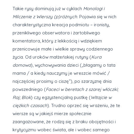
Takie rysy dominują już w cyklach
Monologi i
Milczenie z Wierszy (p)różnych
. Pojawia się w nich
charakterystyczna kreacja podmiotu – ironisty,
przenikliwego obserwatora i żartobliwego
komentatora, który z lekkością i wdziękiem
przenicowuje małe i wielkie sprawy codziennego
życia. Od uroków małżeńskiej rutyny (
Kura
domowa
), wychowywania dzieci („błagamy o tata
mama / a kiedy nauczymy je wreszcie mówić /
najczęściej prosimy o ciszę”), po szarzyznę dnia
powszedniego (
Faceci w beretach z szarej włóczki;
Raj; Blok
) czy egzystencjalną pustkę (
Witajcie w
ciężkich czasach
). Trudno oprzeć się wrażeniu, że te
wiersze są w jakiejś mierze społecznie
zaangażowane, że rodzą się z braku obojętności i
krytycyzmu wobec świata, ale i wobec samego