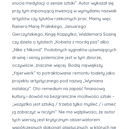
snucia medytacji o sensie sztuki”. Autor wykazał się
przy tym imponującą inwencją w wymyślaniu nazwisk
artystów czy tytułów rzekomych prac. Mamy więc
Rainera Marię Pralinkego, Januarego
Gierczyńskiego, Kingę Koppytko, Waldemara Sosinę
czy dzieła o tytułach „Kobieta z mordą psa” albo
„Nike z Nikond”. Podobnych sygnałów ujawniających
drwinę i sensy polemiczne jest w tym zbiorze,
oczywiście, znacznie więcej. Bodaj największy
„fajerwerk” to potraktowanie remontu toalety jako
projektu artystycznego pod nazwą „Wymiana
instalacji”. Oto remedium na zapaść finansową
kultury i dowód na bezgraniczne możliwości sztuki –
„wszystko jest sztuką / trzeba tylko myśleć / i umieć
ją zobaczyć w niczym”. Nie ma wątpliwości, że autor
tych wierszy jest krytycznym obserwatorem
współczesnych dokonań plastycznych, w których nie