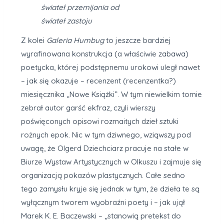
świateł przemijania od
świateł zastoju
Z kolei
Galeria Humbug
to jeszcze bardziej
wyrafinowana konstrukcja (a właściwie zabawa)
poetycka, której podstępnemu urokowi uległ nawet
– jak się okazuje – recenzent (recenzentka?)
miesięcznika „Nowe Książki”. W tym niewielkim tomie
zebrał autor garść ekfraz, czyli wierszy
poświęconych opisowi rozmaitych dzieł sztuki
rożnych epok. Nic w tym dziwnego, wziąwszy pod
uwagę, że Olgerd Dziechciarz pracuje na stałe w
Biurze Wystaw Artystycznych w Olkuszu i zajmuje się
organizacją pokazów plastycznych. Całe sedno
tego zamysłu kryje się jednak w tym, że dzieła te są
wyłącznym tworem wyobraźni poety i – jak ujął
Marek K. E. Baczewski – „stanowią pretekst do