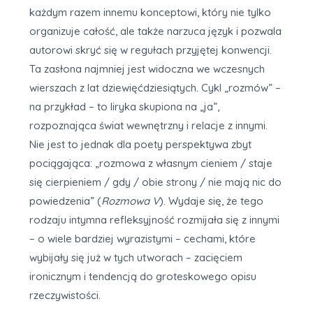
każdym razem innemu konceptowi, który nie tylko
organizuje całość, ale także narzuca język i pozwala
autorowi skryć się w regułach przyjętej konwencji.
Ta zasłona najmniej jest widoczna we wczesnych
wierszach z lat dziewięćdziesiątych. Cykl „rozmów” –
na przykład – to liryka skupiona na „ja”,
rozpoznająca świat wewnętrzny i relacje z innymi.
Nie jest to jednak dla poety perspektywa zbyt
pociągająca: „rozmowa z własnym cieniem / staje
się cierpieniem / gdy / obie strony / nie mają nic do
powiedzenia” (
Rozmowa V
). Wydaje się, że tego
rodzaju intymna refleksyjność rozmijała się z innymi
– o wiele bardziej wyrazistymi – cechami, które
wybijały się już w tych utworach – zacięciem
ironicznym i tendencją do groteskowego opisu
rzeczywistości.