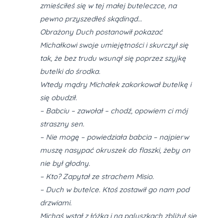
zmieściłeś się w tej małej buteleczce, na
pewno przyszedłeś skądinąd…
Obrażony Duch postanowił pokazać
Michałkowi swoje umiejętności i skurczył się
tak, że bez trudu wsunął się poprzez szyjkę
butelki do środka.
Wtedy mądry Michałek zakorkował butelkę i
się obudził.
– Babciu – zawołał – chodź, opowiem ci mój
straszny sen.
– Nie mogę – powiedziała babcia – najpierw
muszę nasypać okruszek do flaszki, żeby on
nie był głodny.
– Kto? Zapytał ze strachem Misio.
– Duch w butelce. Ktoś zostawił go nam pod
drzwiami.
Michaś wstał z łóżka i na paluszkach zbliżył się