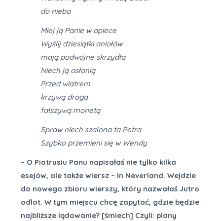
do nieba
Miej ją Panie w opiece
Wyślij dziesiątki aniołów
mają podwójne skrzydła
Niech ją osłonią
Przed wiatrem
krzywą drogą
fałszywą monetą
Spraw niech szalona ta Petra
Szybko przemieni się w Wendy
– O Piotrusiu Panu napisałaś nie tylko kilka
esejów, ale także wiersz – In Neverland. Wejdzie
do nowego zbioru wierszy, który nazwałaś Jutro
odlot. W tym miejscu chcę zapytać, gdzie będzie
najbliższe lądowanie? [śmiech] Czyli: plany