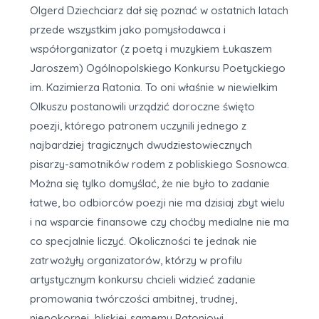
Olgerd Dziechciarz dał się poznać w ostatnich latach
przede wszystkim jako pomysłodawca i
współorganizator (z poetą i muzykiem Łukaszem
Jaroszem) Ogólnopolskiego Konkursu Poetyckiego
im. Kazimierza Ratonia. To oni właśnie w niewielkim
Olkuszu postanowili urządzić doroczne święto
poezji, którego patronem uczynili jednego z
najbardziej tragicznych dwudziestowiecznych
pisarzy-samotników rodem z pobliskiego Sosnowca.
Można się tylko domyślać, że nie było to zadanie
łatwe, bo odbiorców poezji nie ma dzisiaj zbyt wielu
i na wsparcie finansowe czy choćby medialne nie ma
co specjalnie liczyć. Okoliczności te jednak nie
zatrwożyły organizatorów, którzy w profilu
artystycznym konkursu chcieli widzieć zadanie
promowania twórczości ambitnej, trudnej,
niepokornej, bliskiej samemu Ratoniowi.