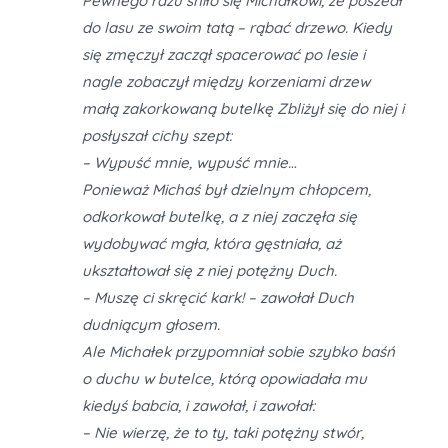
Pewnego razu śniło się Michałkowi, że poszedł
do lasu ze swoim tatą – rąbać drzewo. Kiedy
się zmęczył zaczął spacerować po lesie i
nagle zobaczył między korzeniami drzew
małą zakorkowaną butelkę Zbliżył się do niej i
posłyszał cichy szept:
– Wypuść mnie, wypuść mnie…
Ponieważ Michaś był dzielnym chłopcem,
odkorkował butelkę, a z niej zaczęła się
wydobywać mgła, która gęstniała, aż
ukształtował się z niej potężny Duch.
– Muszę ci skręcić kark! – zawołał Duch
dudniącym głosem.
Ale Michałek przypomniał sobie szybko baśń
o duchu w butelce, którą opowiadała mu
kiedyś babcia, i zawołał, i zawołał:
– Nie wierzę, że to ty, taki potężny stwór,