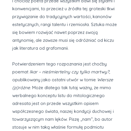
I chociaż poeta przede wszystkim bawi się stylami i
konwencjami, to przecież u źródła tej groteski tkwi
przywiązanie do tradycyjnych wartości, kanonów
estetycznych, rangi talentu i rzemiosła. Sztuka może
się bowiem rozwijać nawet poprzez swoją
antynomię, ale zawsze musi się odróżniać od kiczu
jak literatura od grafomanii.
Potwierdzeniem tego rozpoznania jest choćby
poemat
Ikar – nieśmiertelny czy tylko martwy?
,
opublikowany jako ostatni utwór w tomie
Wiersze
(p)różne
. Może dlatego tak tutaj ważny, że mimo
werbalnego konceptu listu do mitologicznego
adresata jest on przede wszystkim opisem
współczesnego świata, naszej kondycji duchowej i
towarzyszącym nam lęków. Piszę „nam”, bo autor
stosuje w nim taką właśnie formułę podmiotu