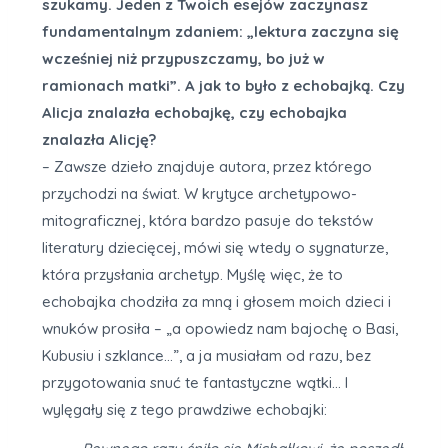
szukamy. Jeden z Twoich esejów zaczynasz
fundamentalnym zdaniem: „lektura zaczyna się
wcześniej niż przypuszczamy, bo już w
ramionach matki”. A jak to było z echobajką. Czy
Alicja znalazła echobajkę, czy echobajka
znalazła Alicję?
– Zawsze dzieło znajduje autora, przez którego
przychodzi na świat. W krytyce archetypowo-
mitograficznej, która bardzo pasuje do tekstów
literatury dziecięcej, mówi się wtedy o sygnaturze,
która przysłania archetyp. Myślę więc, że to
echobajka chodziła za mną i głosem moich dzieci i
wnuków prosiła – „a opowiedz nam bajochę o Basi,
Kubusiu i szklance…”, a ja musiałam od razu, bez
przygotowania snuć te fantastyczne wątki… I
wylęgały się z tego prawdziwe echobajki: