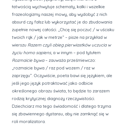
łatwością wychwytuje schematy, kalki i wszelkie
frazeologizmy naszej mowy, aby wydobyć z nich
absurd czy fałsz lub wykorzystać je do zbudowania
zupełnie nowej całości. „Chcę się poczuć / w uścisku
twoich rąk / jak w metrze” – pisze na przykład w
wierszu
Razem czyli obieg pierwiastków uczucia w
życiu homo sapiens
, a w innym – pod tytułem
Rozmaicie bywa
– zauważa prześmiewczo:
„rozmaicie bywa / raz pod wozem / raz w
zaprzęgu”. Oczywiście, poeta bawi się językiem, ale
jeśli jego język potraktować jako odbicie
określonego obrazu świata, to będzie to zarazem
rodzaj krytycznej diagnozy rzeczywistości.
Dziechciarz ma tego świadomość i dlatego trzyma
się zbawiennego dystansu, aby nie zamknąć się w
roli moralizatora.