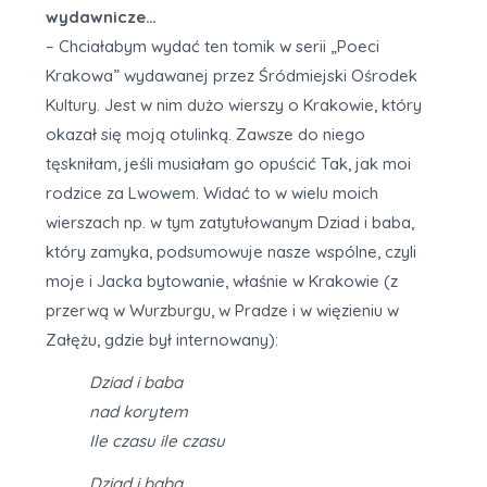
wydawnicze…
– Chciałabym wydać ten tomik w serii „Poeci
Krakowa” wydawanej przez Śródmiejski Ośrodek
Kultury. Jest w nim dużo wierszy o Krakowie, który
okazał się moją otulinką. Zawsze do niego
tęskniłam, jeśli musiałam go opuścić Tak, jak moi
rodzice za Lwowem. Widać to w wielu moich
wierszach np. w tym zatytułowanym Dziad i baba,
który zamyka, podsumowuje nasze wspólne, czyli
moje i Jacka bytowanie, właśnie w Krakowie (z
przerwą w Wurzburgu, w Pradze i w więzieniu w
Załężu, gdzie był internowany):
Dziad i baba
nad korytem
Ile czasu ile czasu
Dziad i baba