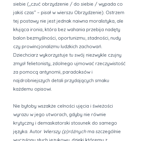
siebie („czuć obrzydzenie / do siebie / wypada co
jakiś czas” – pisał w wierszu Obrzydzenie). Ostrzem
tej postawy nie jest jednak naiwna moralistyka, ale
kłująca ironia, która bez wahania przebija nadęty
balon bezmyślności, oportunizmu, stadności, nudy
czy prowincjonalizmu ludzkich zachowań.
Dziechciarz wykorzystuje tu swój niezwykle czujny
zmysł felietonisty, zdolnego ujmować rzeczywistość
za pomocą antynomii, paradoksów i
najdrobniejszych detali przydających smaku
każdemu opisowi.
Nie byłoby wszakże celności ujęcia i świeżości
wyrazu w jego utworach, gdyby nie równie
krytyczny i demaskatorski stosunek do samego
języka. Autor
Wierszy (p)różnych
ma szczególnie
wyczulony słuch językowy, dzięki któremu z