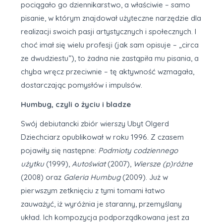
pociągało go dziennikarstwo, a właściwie – samo
pisanie, w którym znajdował użyteczne narzędzie dla
realizacji swoich pasji artystycznych i społecznych. I
choć imał się wielu profesji (jak sam opisuje – „circa
ze dwudziestu”), to żadna nie zastąpiła mu pisania, a
chyba wręcz przeciwnie – tę aktywność wzmagała,
dostarczając pomysłów i impulsów.
Humbug, czyli o życiu i bladze
Swój debiutancki zbiór wierszy Ubyt Olgerd
Dziechciarz opublikował w roku 1996. Z czasem
pojawiły się następne:
Podmioty codziennego
użytku
(1999),
Autoświat
(2007),
Wiersze (p)różne
(2008) oraz
Galeria Humbug
(2009). Już w
pierwszym zetknięciu z tymi tomami łatwo
zauważyć, iż wyróżnia je staranny, przemyślany
układ. Ich kompozycja podporządkowana jest za