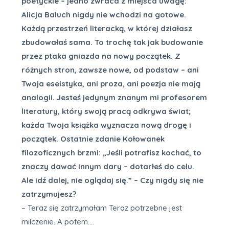
poetyckie – jedno zwraca z miejsca uwagę:
Alicja Baluch nigdy nie wchodzi na gotowe.
Każdą przestrzeń literacką, w której działasz
zbudowałaś sama. To trochę tak jak budowanie
przez ptaka gniazda na nowy początek. Z
różnych stron, zawsze nowe, od podstaw – ani
Twoja eseistyka, ani proza, ani poezja nie mają
analogii. Jesteś jedynym znanym mi profesorem
literatury, który swoją pracą odkrywa świat;
każda Twoja książka wyznacza nową drogę i
początek. Ostatnie zdanie Kołowanek
filozoficznych brzmi: „Jeśli potrafisz kochać, to
znaczy dawać innym dary – dotarłeś do celu.
Ale idź dalej, nie oglądaj się.” – Czy nigdy się nie
zatrzymujesz?
– Teraz się zatrzymałam Teraz potrzebne jest
milczenie. A potem….