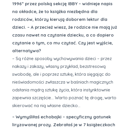
1996” przez polską sekcję IBBY – widnieje napis
na okładce, że to książka niezbędna dla
rodziców, którzy kierują doborem lektur dla
dzieci. – A przecież wiesz, że rodzice nie mają już
czasu nawet na czytanie dziecku, a co dopiero
czytanie o tym, co mu czytać. Czy jest wyjście,
alternatywa?
– Są różne sposoby wychowywania dzieci – przez
nakazy i zakazy, własny przykład, bezstresową
swobodę, ale i poprzez sztukę, która sięgając do
nieświadomości zwłaszcza w baśniach magicznych
odsłania mądrą sztukę życia, która instynktownie
zapewnia szczęście… Warto poznać tę drogę, warto
skierować na nią własne dziecko…
– Wymyśliłaś echobajki – specyficzny gatunek
liryzowanej prozy. Zebrałaś je w 7 książeczkach