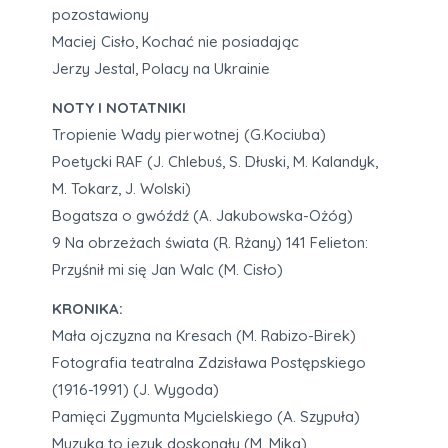
pozostawiony
Maciej Cisło, Kochać nie posiadając
Jerzy Jestal, Polacy na Ukrainie
NOTY I NOTATNIKI
Tropienie Wady pierwotnej (G.Kociuba)
Poetycki RAF (J. Chlebuś, S. Dłuski, M. Kalandyk,
M. Tokarz, J. Wolski)
Bogatsza o gwóźdź (A. Jakubowska-Ożóg)
9 Na obrzeżach świata (R. Rżany) 141 Felieton:
Przyśnił mi się Jan Walc (M. Cisło)
KRONIKA:
Mała ojczyzna na Kresach (M. Rabizo-Birek)
Fotografia teatralna Zdzisława Postępskiego
(1916-1991) (J. Wygoda)
Pamięci Zygmunta Mycielskiego (A. Szypuła)
Muzyka to język doskonały (M. Mika)