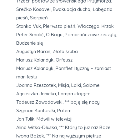
Trzech poetów ze słoweńskiego Przymorza:
Srečko Kosovel, Ewakuacja ducha, Łabędzia
pieśń, Sierpień
Stanko Vuk, Pierwsza pieśń, Włóczęga, Krzak
Peter Smolič, O Bogu, Pomarańczowe zeszyty,
Budzenie się
Augustyn Baran, Złota śruba
Mariusz Kalandyk, Orfeusz
Mariusz Kalandyk, Pamflet lityczny – zamiast
manifestu
Joanna Rzeszotek, Misja, Lalki, Salome
Agnieszka Janicka, Lampa stojąca
Tadeusz Zawadowski, *** boję się nocy
Szymon Kantorski, Potem
Jan Tulik, Mówili w telewizji
Alina Witko-Dłuska, *** Który to już raz Boże
Iwona Bożek, *** Na najwyższym piętrze