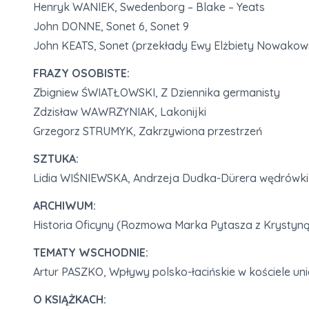
Henryk WANIEK, Swedenborg – Blake – Yeats
John DONNE, Sonet 6, Sonet 9
John KEATS, Sonet (przekłady Ewy Elżbiety Nowakows
FRAZY OSOBISTE:
Zbigniew ŚWIATŁOWSKI, Z Dziennika germanisty
Zdzisław WAWRZYNIAK, Lakonijki
Grzegorz STRUMYK, Zakrzywiona przestrzeń
SZTUKA:
Lidia WIŚNIEWSKA, Andrzeja Dudka-Dürera wędrówki w
ARCHIWUM:
Historia Oficyny (Rozmowa Marka Pytasza z Krystyn
TEMATY WSCHODNIE:
Artur PASZKO, Wpływy polsko-łacińskie w kościele uni
O KSIĄŻKACH: