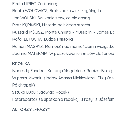
Emilia LIPIEC, Za barierą
Beata WOŁOWICZ, Brak znaków szczególnych
Jan WOLSKI, Szukanie słów, co nie gasną
Piotr KĘPIŃSKI, Historia polskiego strachu
Ryszard MŚCISZ, Monte Christo – Mussolini – James B
Rafał ŁĘTOCHA, Ludzie i historia
Roman MAGRYŚ, Marność nad marnościami i wszystk
Joanna MATERNIA, W poszukiwaniu sensów złożonośc
KRONIKA:
Nagrody Fundacji Kultury (Magdalena Rabizo-Birek)
W poszukiwaniu śladów Adama Mickiewicza i Elizy Orze
Półchłopek)
Sztuka Lupy (Jadwiga Rożek)
Fotoreportaż ze spotkania redakcji „Frazy” z Józefem 
AUTORZY „FRAZY”