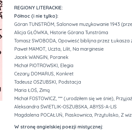
REGIONY LITERACKIE:
Północ (i nie tylko):
Göran TUNSTRÖM, Salonowe muzykowanie 1943 (przekł
Alicja GŁÓWKA, Historie Görana Tunströma
Tomasz SWOBODA, Opowieść biblijna przez Łukasza 
Paweł MAMOT, Uczta, Lilit, Na marginesie
Jacek WANGIN, Poranek
Michał PIOTROWSKI, Elegia
Cezary DOMARUS, Konkret
Tadeusz OSZUBSKI, Podstacja
Maria ŁOŚ, Zimą
Michał FOSTOWICZ, *** (.urodziłem się we śnie), Przyja
Aleksandra ŚWIETLIK-OSZUBSKA, ABYSS-A-LIS
Magdalena POCAŁUŃ, Piaskownica, Przytulisko, Z wi
W stronę angielskiej poezji mistycznej: