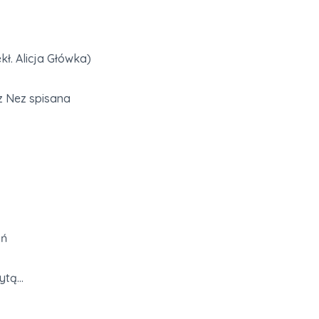
. Alicja Główka)
z Nez spisana
źń
zytą…