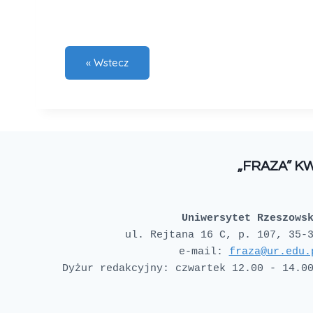
„FRAZA” K
Uniwersytet Rzeszows
e-mail: 
fraza@ur.edu.