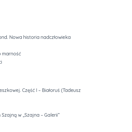
ond. Nowa historia nadczłowieka
o marność
i
szkowej. Część I – Białoruś (Tadeusz
Szajną w „Szajna – Galerii”