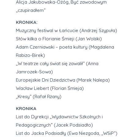
Alicja Jakubowska-Ożóg, Być zawodowym
„czupiradłem”
KRONIKA:
Muzyczny festiwal w Łańcucie (Andrzej Szypuła)
Słów kilka o Florianie Śmieji (Jan Wolski)
Adam Czerniawski – poeta kultury (Magdalena
Rabizo-Birek)
„W teatrze cały świat się zawalił” (Anna
Jamrozek-Sowa)
Europejskie Dni Dziedzictwa (Marek Nalepa)
Wacław Liebert (Florian Śmieja)
„Kresy” (Rafał Rżany)
KRONIKA
List do Dyrekcji „Wydawnictw Szkolnych i
Pedagogicznych” (Jacek Podsiadło)
List do Jacka Podsiadły (Ewa Niezgoda, „WSiP”)