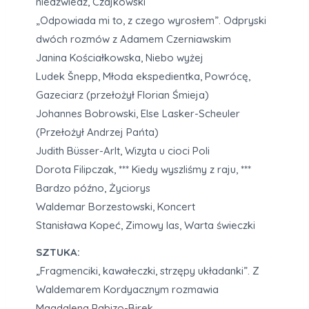
niedźwiedź, Czajkowski
„Odpowiada mi to, z czego wyrosłem”. Odpryski
dwóch rozmów z Adamem Czerniawskim
Janina Kościałkowska, Niebo wyżej
Ludek Šnepp, Młoda ekspedientka, Powrócę,
Gazeciarz (przełożył Florian Śmieja)
Johannes Bobrowski, Else Lasker-Scheuler
(Przełożył Andrzej Pańta)
Judith Büsser-Arlt, Wizyta u cioci Poli
Dorota Filipczak, *** Kiedy wyszliśmy z raju, ***
Bardzo późno, Życiorys
Waldemar Borzestowski, Koncert
Stanisława Kopeć, Zimowy las, Warta świeczki
SZTUKA:
„Fragmenciki, kawałeczki, strzępy układanki”. Z
Waldemarem Kordyacznym rozmawia
Magdalena Rabizo-Birek