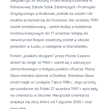
związało go ze Słociną. Przed wojną studiował w
Państwowej Szkole Sztuk Zdobniczych i Przemysłu
Artystycznego w Krakowie, jednak na ostatni rok
studiów przeniósł się do Poznania. We wrześniu 1939
został zmobilizowany – pełnił służbę w batalionie
mostów kolejowych do 17 września. Wzięty do
niewoli przez Rosjan osadzony został w obozie
jenieckim w Łucku, a następnie w Starobielsku.
Potem „polskimi drogami” przez Monte Cassino
dotarł do Anglii. W 1960 r. ożenił się z wdową po
zamordowanym w Katyniu polskim oficerze. Maria
Gliwa mieszka obecnie w Dublinie. Stanisław Gliwa
zmarł nagle w Londynie 7 lipca 1986 r. Jego prochy
sprowadzone do Polski 27 września 1997 r. spoczęły
na cmentarzu w Słocinie. Nieopodal cmentarza
znajduje się ulica, która od 1 stycznia 2006 r. nosi
jego imię.