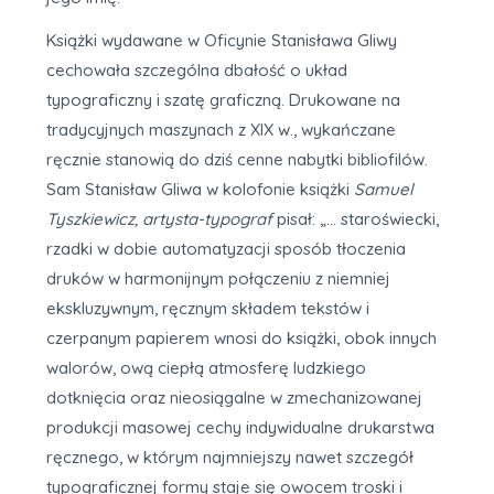
Książki wydawane w Oficynie Stanisława Gliwy
cechowała szczególna dbałość o układ
typograficzny i szatę graficzną. Drukowane na
tradycyjnych maszynach z XIX w., wykańczane
ręcznie stanowią do dziś cenne nabytki bibliofilów.
Sam Stanisław Gliwa w kolofonie książki
Samuel
Tyszkiewicz, artysta-typograf
pisał: „… staroświecki,
rzadki w dobie automatyzacji sposób tłoczenia
druków w harmonijnym połączeniu z niemniej
ekskluzywnym, ręcznym składem tekstów i
czerpanym papierem wnosi do książki, obok innych
walorów, ową ciepłą atmosferę ludzkiego
dotknięcia oraz nieosiągalne w zmechanizowanej
produkcji masowej cechy indywidualne drukarstwa
ręcznego, w którym najmniejszy nawet szczegół
typograficznej formy staje się owocem troski i