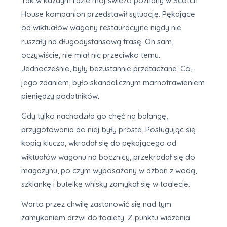
Tak w każdym razie mój świeżo poznany w Scotch
House kompanion przedstawił sytuację. Pękające
od wiktuałów wagony restauracyjne nigdy nie
ruszały na długodystansową trasę. On sam,
oczywiście, nie miał nic przeciwko temu.
Jednocześnie, były bezustannie przetaczane. Co,
jego zdaniem, było skandalicznym marnotrawieniem
pieniędzy podatników.
Gdy tylko nachodziła go chęć na balangę,
przygotowania do niej były proste. Posługując się
kopią klucza, wkradał się do pękającego od
wiktuałów wagonu na bocznicy, przekradał się do
magazynu, po czym wyposażony w dzban z wodą,
szklankę i butelkę whisky zamykał się w toalecie.
Warto przez chwilę zastanowić się nad tym
zamykaniem drzwi do toalety. Z punktu widzenia