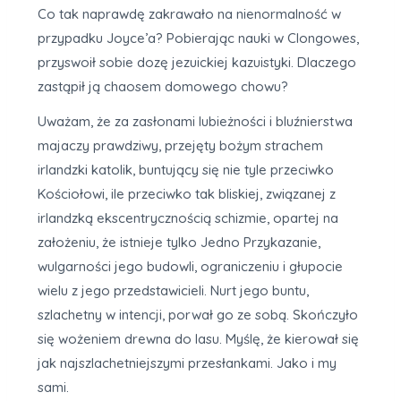
Co tak naprawdę zakrawało na nienormalność w
przypadku Joyce’a? Pobierając nauki w Clongowes,
przyswoił sobie dozę jezuickiej kazuistyki. Dlaczego
zastąpił ją chaosem domowego chowu?
Uważam, że za zasłonami lubieżności i bluźnierstwa
majaczy prawdziwy, przejęty bożym strachem
irlandzki katolik, buntujący się nie tyle przeciwko
Kościołowi, ile przeciwko tak bliskiej, związanej z
irlandzką ekscentrycznością schizmie, opartej na
założeniu, że istnieje tylko Jedno Przykazanie,
wulgarności jego budowli, ograniczeniu i głupocie
wielu z jego przedstawicieli. Nurt jego buntu,
szlachetny w intencji, porwał go ze sobą. Skończyło
się wożeniem drewna do lasu. Myślę, że kierował się
jak najszlachetniejszymi przesłankami. Jako i my
sami.