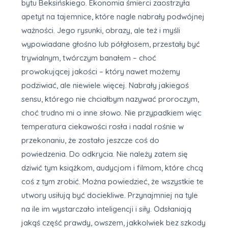
bytu Beksińskiego. Ekonomia śmierci zaostrzyła
apetyt na tajemnice, które nagle nabrały podwójnej
ważności. Jego rysunki, obrazy, ale też i myśli
wypowiadane głośno lub półgłosem, przestały być
trywialnym, twórczym banałem – choć
prowokującej jakości – który nawet możemy
podziwiać, ale niewiele więcej. Nabrały jakiegoś
sensu, którego nie chciałbym nazywać proroczym,
choć trudno mi o inne słowo. Nie przypadkiem więc
temperatura ciekawości rosła i nadal rośnie w
przekonaniu, że zostało jeszcze coś do
powiedzenia. Do odkrycia. Nie należy zatem się
dziwić tym książkom, audycjom i filmom, które chcą
coś z tym zrobić. Można powiedzieć, że wszystkie te
utwory usiłują być dociekliwe. Przynajmniej na tyle
na ile im wystarczało inteligencji i siły. Odsłaniają
jakąś część prawdy, owszem, jakkolwiek bez szkody