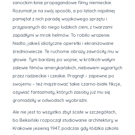
sanockim kinie propagandowe filmy niemieckie.
Rozumiał je na swój sposób, a po latach najsilniej
pamiętał z nich paradę wojskowego sprzętu i
przypisanych do niego ludzkich cieni, z twarzami
zapadłymi w mrok hełmów. To robiło wrażenie.
Nadto, jakieś idiotyczne operetki i ekranizowane
średniowiecze. Te ruchome obrazy zawróciły mu w
głowie. Tym bardziej po wojnie, w krótkotrwałym
zalewie filmów amerykańskich, niebawem wypartych
przez radzieckie i czeskie. Pragnął – zapewne po
swojemu – też majstrować takie czarno-białe fikcje,
ożywiać fantazmaty, których zasoby już mu się
gromadziły w odwodach wyobraźni.
Ale nie jest to wszystko zbyt ścisłe w szczegółach,
bo Beksiński rozpoczął studiowanie architektury w
Krakowie jesienią 1947, podczas gdy łódzka szkoła