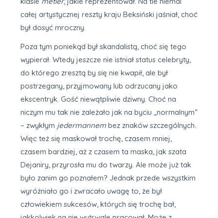
klasie
metiér
, jakie reprezentował. Na tle niemal
całej artystycznej reszty kraju Beksiński jaśniał, choć
był dosyć mroczny.
Poza tym poniekąd był skandalistą, choć się tego
wypierał. Wtedy jeszcze nie istniał status celebryty,
do którego zresztą by się nie kwapił, ale był
postrzegany, przyjmowany lub odrzucany jako
ekscentryk. Gość niewątpliwie dziwny. Choć na
niczym mu tak nie zależało jak na byciu „normalnym”
– zwykłym
jedermannem
bez znaków szczególnych.
Więc też się maskował trochę, czasem mniej,
czasem bardziej, aż z czasem ta maska, jak szata
Dejaniry, przyrosła mu do twarzy. Ale może już tak
było zanim go poznałem? Jednak przede wszystkim
wyróżniało go i zwracało uwagę to, że był
człowiekiem sukcesów, których się trochę bał,
jakkolwiek na nie wytrwale pracował. Może z