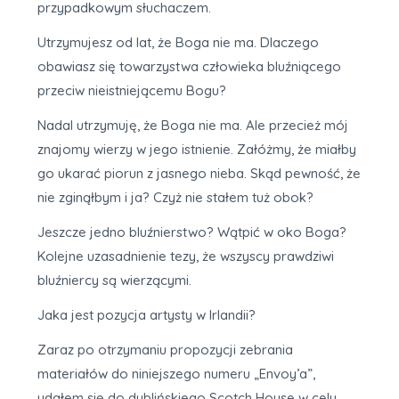
przypadkowym słuchaczem.
Utrzymujesz od lat, że Boga nie ma. Dlaczego
obawiasz się towarzystwa człowieka bluźniącego
przeciw nieistniejącemu Bogu?
Nadal utrzymuję, że Boga nie ma. Ale przecież mój
znajomy wierzy w jego istnienie. Załóżmy, że miałby
go ukarać piorun z jasnego nieba. Skąd pewność, że
nie zginąłbym i ja? Czyż nie stałem tuż obok?
Jeszcze jedno bluźnierstwo? Wątpić w oko Boga?
Kolejne uzasadnienie tezy, że wszyscy prawdziwi
bluźniercy są wierzącymi.
Jaka jest pozycja artysty w Irlandii?
Zaraz po otrzymaniu propozycji zebrania
materiałów do niniejszego numeru „Envoy’a”,
udałem się do dublińskiego Scotch House w celu