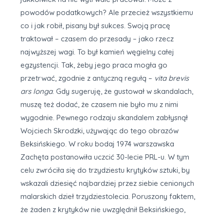
powodów podatkowych? Ale przecież wszystkiemu
co i jak robił, pisany był sukces. Swoją pracę
traktował – czasem do przesady – jako rzecz
najwyższej wagi. To był kamień węgielny całej
egzystencji. Tak, żeby jego praca mogła go
przetrwać, zgodnie z antyczną regułą –
vita brevis
ars longa
. Gdy sugeruję, że gustował w skandalach,
muszę też dodać, że czasem nie było mu z nimi
wygodnie. Pewnego rodzaju skandalem zabłysnął
Wojciech Skrodzki, używając do tego obrazów
Beksińskiego. W roku bodaj 1974 warszawska
Zachęta postanowiła uczcić 30-lecie PRL-u. W tym
celu zwróciła się do trzydziestu krytyków sztuki, by
wskazali dziesięć najbardziej przez siebie cenionych
malarskich dzieł trzydziestolecia. Poruszony faktem,
że żaden z krytyków nie uwzględnił Beksińskiego,