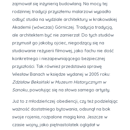
zajmował się inżynierią budowlaną. Na mocy tej
rodzinnej tradycji przyszłemu malarzowi wypadło
odbyć studia na wydziale architektury w krakowskiej
Akademii (wówczas) Górniczej. Tradycja tradycją,
ale architektem być nie zamierzał. Do tych studiów
przymusił go jakoby ojciec, niegodzący się na
studiowanie reżyserii filmowej, jako fachu nie dość
konkretnego i niezapewniającego bezpiecznej
przyszłości. Tak również przedstawia sprawę
Wiesław Banach w księdze wydanej w 2005 roku:
Z
dzisław
B
eksiński w Muzeum Historycznym w
Sanoku
, powołując się na słowa samego artysty.
Już to z młodzieńczej obediencji, czy też podzielając
ważność dostatniego bytowania, odsunął na bok
swoje rojenia, rozpalone magią kina. Jeszcze w
czasie wojny, jako piętnastolatek oglądał w