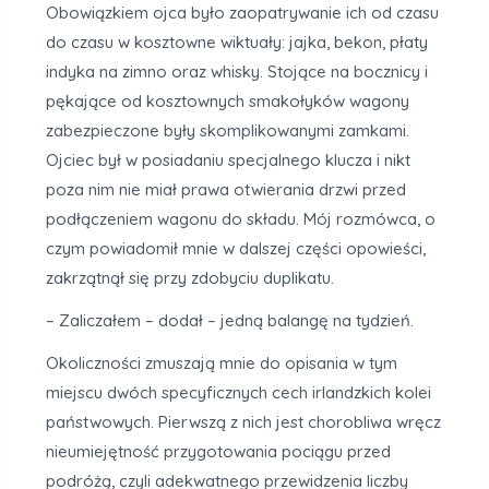
Obowiązkiem ojca było zaopatrywanie ich od czasu
do czasu w kosztowne wiktuały: jajka, bekon, płaty
indyka na zimno oraz whisky. Stojące na bocznicy i
pękające od kosztownych smakołyków wagony
zabezpieczone były skomplikowanymi zamkami.
Ojciec był w posiadaniu specjalnego klucza i nikt
poza nim nie miał prawa otwierania drzwi przed
podłączeniem wagonu do składu. Mój rozmówca, o
czym powiadomił mnie w dalszej części opowieści,
zakrzątnął się przy zdobyciu duplikatu.
– Zaliczałem – dodał – jedną balangę na tydzień.
Okoliczności zmuszają mnie do opisania w tym
miejscu dwóch specyficznych cech irlandzkich kolei
państwowych. Pierwszą z nich jest chorobliwa wręcz
nieumiejętność przygotowania pociągu przed
podróżą, czyli adekwatnego przewidzenia liczby