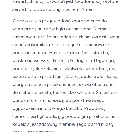
zawartych tutaj rozważań jest świadomość, że złote
serce biło pod sztucznym paltem. Amen.
Z oczywistych przyczyn ilość zaproszonych do
współpracy autorów była ograniczona. Niemniej
zastanawia fakt, że ani jeden z nich nie zwrócił uwagi
na najznakomitszą z cech Joyce’a – mianowicie
poczucie humoru. Humor, służący żalu i strachu,
wciska się we wszystkie książki Joyce’a. Używa go,
podobnie jak Szekspir, aczkolwiek swobodniej, aby
osłabić strach przed tymi, którzy, obdarowani łaską
wiary, są święcie przekonani, że już wkrótce trafią
do nieba lub piekła, ba!, bardzo wkrótce. Śmiechem
wycisza fatalizm należący do podstawowego
wyposażenia irlandzkiego katolika. Prawdziwy
humor musi być podszyty podobnym przekonaniem.
Rabelais jest zabawny, niemniej jego pisma nudzą.