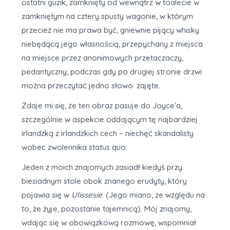
ostatni guzik, zamknięty od wewnątrz w toalecie w
zamkniętym na cztery spusty wagonie, w którym
przecież nie ma prawa być, gniewnie pijący whisky
niebędącą jego własnością, przepychany z miejsca
na miejsce przez anonimowych przetaczaczy,
pedantyczny, podczas gdy po drugiej stronie drzwi
można przeczytać jedno słowo: zajęte.
Zdaje mi się, że ten obraz pasuje do Joyce’a,
szczególnie w aspekcie oddającym tę najbardziej
irlandzką z irlandzkich cech – niechęć skandalisty
wobec zwolennika status quo.
Jeden z moich znajomych zasiadł kiedyś przy
biesiadnym stole obok znanego erudyty, który
pojawia się w
Ulissesie
. (Jego miano, ze względu na
to, że żyje, pozostanie tajemnicą). Mój znajomy,
wdając się w obowiązkową rozmowę, wspomniał