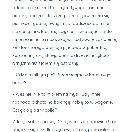
oddania się niezakłóconym dywagacjom nad
butelką portera. Jeszcze przed pojawieniem się
pierwszej godnej uwagi myśli podszedł do mnie
nieznany mi wtedy mężczyzna i, zwracając się do
mnie po imieniu i nazwisku, wyraził swoje zdziwienie,
że ktoś mojego pokroju pije piwo w pubie. Mój
karczemny czujnik wyświetlił ostrzeżenie: tykacz.
Natychmiast stałem się ostrożny.
– Gdzie miałbym pić? Przepłacając w hotelowym
barze?
– Ależ nie. Nie to miałem na myśli. Gdy mnie
nachodzi ochota na balangę, robię to w wagonie.
Czego się pan napije?
Zdając sobie sprawę, że tajemnicza odpowiedź nie
obędzie się bez dłuższych wyjaśnień, poprosiłem o