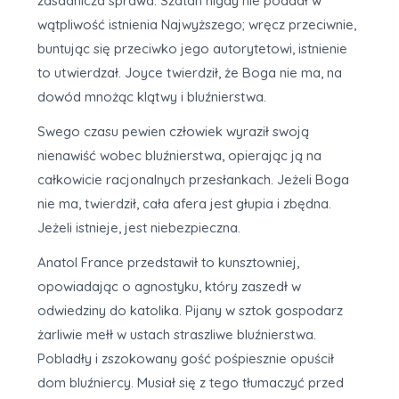
zasadnicza sprawa. Szatan nigdy nie poddał w
wątpliwość istnienia Najwyższego; wręcz przeciwnie,
buntując się przeciwko jego autorytetowi, istnienie
to utwierdzał. Joyce twierdził, że Boga nie ma, na
dowód mnożąc klątwy i bluźnierstwa.
Swego czasu pewien człowiek wyraził swoją
nienawiść wobec bluźnierstwa, opierając ją na
całkowicie racjonalnych przesłankach. Jeżeli Boga
nie ma, twierdził, cała afera jest głupia i zbędna.
Jeżeli istnieje, jest niebezpieczna.
Anatol France przedstawił to kunsztowniej,
opowiadając o agnostyku, który zaszedł w
odwiedziny do katolika. Pijany w sztok gospodarz
żarliwie mełł w ustach straszliwe bluźnierstwa.
Pobladły i zszokowany gość pośpiesznie opuścił
dom bluźniercy. Musiał się z tego tłumaczyć przed