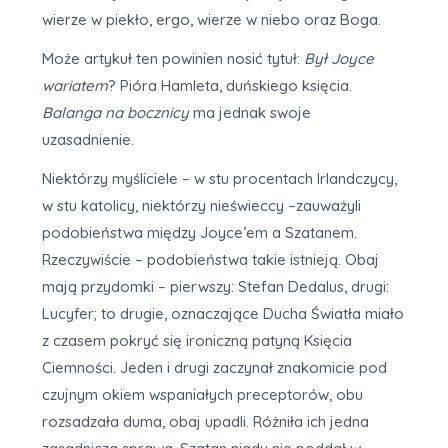
wierze w piekło, ergo, wierze w niebo oraz Boga.
Może artykuł ten powinien nosić tytuł:
Był Joyce
wariatem
? Pióra Hamleta, duńskiego księcia.
Balanga na bocznicy
ma jednak swoje
uzasadnienie.
Niektórzy myśliciele – w stu procentach Irlandczycy,
w stu katolicy, niektórzy nieświeccy –zauważyli
podobieństwa między Joyce’em a Szatanem.
Rzeczywiście – podobieństwa takie istnieją. Obaj
mają przydomki – pierwszy: Stefan Dedalus, drugi:
Lucyfer; to drugie, oznaczające Ducha Światła miało
z czasem pokryć się ironiczną patyną Księcia
Ciemności. Jeden i drugi zaczynał znakomicie pod
czujnym okiem wspaniałych preceptorów, obu
rozsadzała duma, obaj upadli. Różniła ich jedna