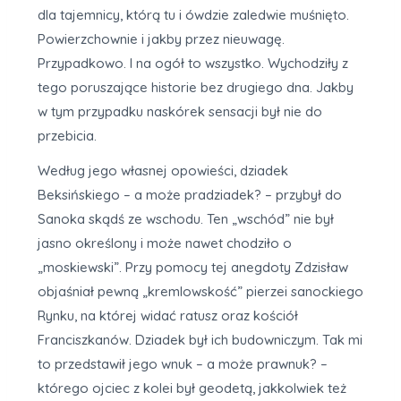
dla tajemnicy, którą tu i ówdzie zaledwie muśnięto.
Powierzchownie i jakby przez nieuwagę.
Przypadkowo. I na ogół to wszystko. Wychodziły z
tego poruszające historie bez drugiego dna. Jakby
w tym przypadku naskórek sensacji był nie do
przebicia.
Według jego własnej opowieści, dziadek
Beksińskiego – a może pradziadek? – przybył do
Sanoka skądś ze wschodu. Ten „wschód” nie był
jasno określony i może nawet chodziło o
„moskiewski”. Przy pomocy tej anegdoty Zdzisław
objaśniał pewną „kremlowskość” pierzei sanockiego
Rynku, na której widać ratusz oraz kościół
Franciszkanów. Dziadek był ich budowniczym. Tak mi
to przedstawił jego wnuk – a może prawnuk? –
którego ojciec z kolei był geodetą, jakkolwiek też