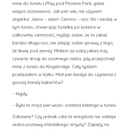
mnie do tunelu Liffey pod Phoenix Park, gdzie
wagon zostawiono. Jak pan wie, nie używam
zegarka. Jasno – dzień. Ciemno – noc. No i siedzę w
tym tunelu, otwierając butelkę po butelce w
całkowitej ciemności, myśląc sobie, że to jakaś
bardzo długa noc, nie zdając sobie sprawy z tego,
że tkwię pod ziemią. Miałem za sobą jakieś trzy
czwarte drogi do siódmego nieba, gdy przepchnęli
mnie z tunelu do Kingsbridge. Cały tydzień
przeleżałem w łóżku. Miał pan kiedyś do czynienia z
gorszą bandą bękartów?
– Nigdy.
– Była to moja pierwsza i ostatnia balanga w tunelu.
Zabawne? Czy jednak cała ta anegdota nie oddaje
sedna postawy irlandzkiego artysty? Zapięty na